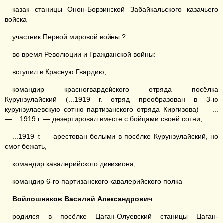
казак станицы Онон-Борзинской Забайкальского казачьего
войска
участник Первой мировой войны ?
во время Революции и Гражданской войны:
вступил в Красную Гвардию,
командир красногвардейского отряда посёлка
Курунзулайский (...1919 г. отряд преобразован в 3-ю
курунзулаевскую сотню партизанского отряда Киргизова) — ...
— ...1919 г. — дезертировал вместе с бойцами своей сотни,
...1919 г. — арестован белыми в посёлке Курунзулайский, но
смог бежать,
командир кавалерийского дивизиона,
командир 6-го партизанского кавалерийского полка
Войлошников
Василий
Александрович
родился в посёлке Цаган-Олуевский станицы Цаган-