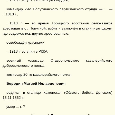
...1918 г. вступил в Красную гвардию,
командир 2-го Попутненского партизанского отряда — ... —
...1918 г.,
...1918 г. — во время Троицкого восстания белоказаков
арестован в ст. Попутной, избит и заключён в станичную школу,
где содержались другие арестованные,
освобождён красными,
...1918 г. вступил в РККА,
военный комиссар Ставропольского кавалерийского
добровольческого полка,
комиссар 20-го кавалерийского полка
Бородин
Матвей
Илларионович
родился в станице Каменская (Область Войска Донского)
16.11.1862 г.
умер ... г. ?