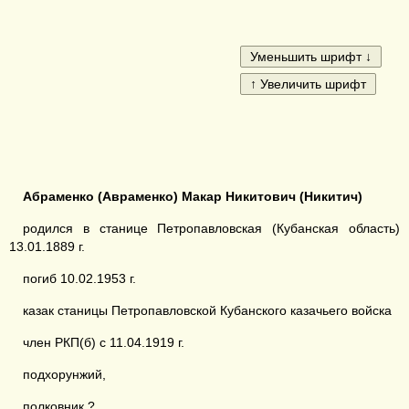
А
б
раменко
(
А
в
раменко
)
Макар Никитович
(
Никитич
)
родился в станице Петропавловская (Кубанская область)
13.01.1889 г.
погиб 10.02.1953 г.
казак станицы Петропавловской Кубанского казачьего войска
член РКП(б) с 11.04.1919 г.
подхорунжий,
полковник ?