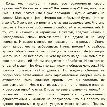
Когда же, наконец, я узнаю все возможности своего
организма?! Да кто же я такой? Как меня зовут? Имя, имя, мое
имя... Стоп. Хватит. Это я уже проходил и чуть с катушек не
слетел. Мне нужна Цель. Именно так, с большой буквы. Чего же
я хочу?.. Я хочу жить и получать от жизни удовольствие. Что мне
мешает? Незнание собственных слабостей и возможностей. И
то, что я нахожусь в карантине. Пожалуй, следует начать с
исследований своих возможностей. На другое я не могу
повлиять. И самое главное не показать что, я разумен. Иначе
меня запрут, что не выберешься. Начну, пожалуй, с разбора
архива обработанной информации о клетках. Информации
много, но в ней нет почти ни чего нужного на данный момент. И
еще огромнейший объем находится в обработке. И это только
от одной мыши! Что будет, когда я получу образец человека? Но
кое-что полезное найти удалось. По воздуху сбежать не
получилось, захваченные мной одноклеточные которые жили в
атмосфере, были слишком просты, что бы заставить их
разносить меня. Нет, я мог их изменять, но не хватало энергии
и ресурсов одной клетки. К тому же взяв управление клеткой, я
полностью ослеп и оглох. Управлять одновременно
одноклеточным и мышкой не получалось. Что бы перейти из
одного организма в другой, уходило много времени. Причем