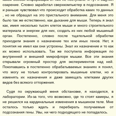
озарение. Словно заработал сверхкомпьютер в подсознание. Я
и раньше чувствовал что происходит обработка каких то данных
, но не обращал на это пристального внимание. Для меня это
было так же естественно, как дыхание для мыши. Теперь я знал
как, имея несколько тысяч клеток мыши и много строительного
материала и энергии для них, создать из них любой мышиный
орган. Постепенно, словно после тщательной обработки
приходили знания о назначение тех или иных генов. Нет, я
понятия не имел как они устроены. Знал их назначение и то как
их можно использовать. Так же поступила информация по
внутренней и внешней микрофлоре мышки. Все эти знания
открывали огромный простор для экспериментов над ней.
Покопавшись в постепенно обрабатываемых знаниях я понял,
что могу не только контролировать мышиные клетки, но и
изменять их назначения и даже замещать клетками других
видов без всякого отторжения.
Судя по окружающей меня обстановке, я находился, в
лаборатории. Из-за того, что возможно, где то стоят камеры, я
не решился на кардинальные изменения в мышином теле. Мне
осталось только ждать и перебирать получаемые от
подсознания гены. Увы, ни чего подходящего не попадалось.