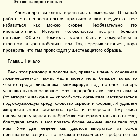
— Это же наверно инопла...
— Александра вы опять торопитесь с выводами. В нашей
работе это непростительная привычка и вам следует от нее
избавиться как можно скорее. Необязательно это
инопланетянин. История человечества пестрит белыми
пятнами. Объект "Носитель" может быть и лемурийцем и
атлантом, и хрен победишь кем. Так, перерыв закончен, пора
проверить, что там происходит у шестнадцатого образца.
Глава 1 Начало
Весь этот разговор я подслушал, прячась в тени у основания
люминесцентной ламы. Часть моего тела, бывшая, когда то
чем-то вроде лишайника, мимикрируя под потолок, теперь
успешно питала основное тело, перерабатывая свет от лампы
(от автора: мимикрия — способность организма маскироваться
под окружающую среду, сходство окраски и формы). Я удивлен
живучести этого симбионта гриба и водоросли. Ему была
нипочем регулярная санобработка экспериментального отсека,
благодаря этому я мог прятать более нежные части тела под
ним. Уже две неделе как удалось выбраться из бокса
повышенной защиты, но никакой возможности пробраться из