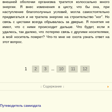
внешней оболочки организма тратится колоссально много
энергии. Я внес изменения в цисту, что бы она, при
наступление благополучных условий, могла самостоятельно
придвигаться и не тратила энергию на строительство "ног". Но
связь с цистами всегда обрывалась за дверью. Я понятия не
имел, что с ними происходит дальше. Что будет, если я
удалюсь, так далеко, что потеряю связь с другими носителями,
а мой носитель помрет? Что-то мне не охота узнать ответ на
этот вопрос.
1
2
3
...
10
11
12
↓ Содержание ↓
Путеводитель самиздата