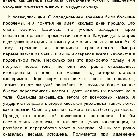
видел, как девица забирала стеклянные колбы с мышиными
отходами жизнедеятельности, откуда-то снизу.
И потянулись дни. С определением времени были большие
проблемы, и я понятия не имел, сколько дней прошло. Это
очень бесило. Казалось, что ученые заходили через
совершенно разные промежутки времени. Каждый день старик
и девушка приходили в комнату и ставили опыты на мышАх. К
тому времени я наловчился сравнительно быстро
перемещаться из мыши в мышь и старался всегда находится в
подопытном теле. Несколько раз это приносило пользу, и я
получал новые гены, но они все равно оказывались,
изолированы в теле той мышки, над которой ставили
эксперимент. Через корм тоже ни чего нового не попадало,
только тот же живучий лишайник. Я научился более менее
быстро перестраивать клетки и даже менять их положение в
теле. Однажды закрывшись телом от возможных камер, я
умудрился вырастить второй хвост. Он управлялся так же легко,
как и первый. Словно у мыши с самого начала было два хвоста.
Правда, это стоило ей физического истощения. Что бы
восстановить организм, а так же в целях конспирации, я
разобрал и переработал хвост в энергию. Мышь все равно
оказалась весьма истощена. Получается при изменение