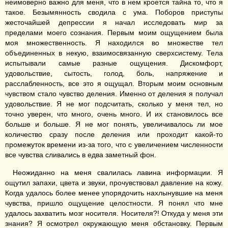
неимоверно важно для меня, что в нем кроется тайна то, что я
такое. Безымянность сводила с ума. Поборов приступы
жесточайшей депрессии я начал исследовать мир за
пределами моего сознания. Первым моим ощущением была
моя множественность. Я находился во множестве тел
объединенных в некую, взаимосвязанную сверхсистему. Тела
испытывали самые разные ощущения. Дискомфорт,
удовольствие, сытость, голод, боль, напряжение и
расслабленность, все это я ощущал. Вторым моим основным
чувством стало чувство деления. Именно от деления я получал
удовольствие. Я не мог подсчитать, сколько у меня тел, но
точно уверен, что много, очень много. И их становилось все
больше и больше. Я не мог понять, увеличивалось ли мое
количество сразу после деления или проходит какой-то
промежуток времени из-за того, что с увеличением численности
все чувства сливались в едва заметный фон.
Неожиданно на меня свалилась лавина информации. Я
ощутил запахи, цвета и звуки, прочувствовал давление на кожу.
Когда удалось более менее упорядочить нахлынувшие на меня
чувства, пришло ощущение целостности. Я понял что мне
удалось захватить мозг носителя. Носителя?! Откуда у меня эти
знания? Я осмотрел окружающую меня обстановку. Первым