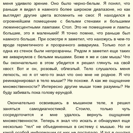
меня удивило зрение. Оно было черно-белым. Я понял, что
раньше я видел в намного более широком диапазоне, но как
выглядят другие цвета вспомнить не смог. Я находился в
огромнейшем помещение с белыми стенами и большими
люминесцентными лампами. Стоп. Это не помещение и лампы
большие, это я маленький! Я точно помню, что раньше был
намного больше. При осмотре я заметил, что нахожусь в чем-то
вроде герметичного и прозрачного аквариума. Только пол и
одна из стенок были непрозрачны. Рядом я заметил еще таких
же аквариумов с белыми мышами. Боже я же и сам мышь! Что
бы окончательно в этом убедится я решил глянуть на свой
хвост. Вот и он, розовый, облезлый. Тело слушалось меня
легкость, но я от чего-то знал что оно мне не родное. Я что
реинкарнировал в тело мыши!? Не похоже. А как же ощущение
множественности? Интересно другие мыши тоже разумны? Не
буду забивать пока голову ерундой.
Окончательно освоившись в мышином теле, я решил
заняться самодиагностикой. Стоило, только чуть
сосредоточится и мне удалось вернуть ощущение
множественности. Теперь я знал что искать и обнаружил еще
несколько "тел" не объединенных в систему с мышью. Но ни
какой особой информации от них не поступало. И тут я ощутил