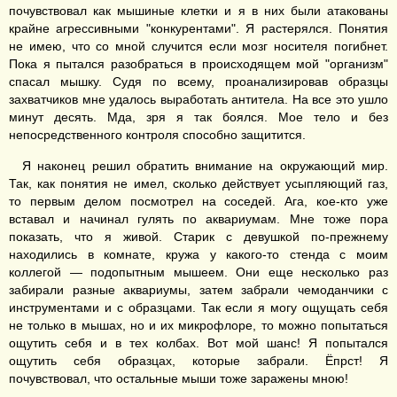
почувствовал как мышиные клетки и я в них были атакованы
крайне агрессивными "конкурентами". Я растерялся. Понятия
не имею, что со мной случится если мозг носителя погибнет.
Пока я пытался разобраться в происходящем мой "организм"
спасал мышку. Судя по всему, проанализировав образцы
захватчиков мне удалось выработать антитела. На все это ушло
минут десять. Мда, зря я так боялся. Мое тело и без
непосредственного контроля способно защитится.
Я наконец решил обратить внимание на окружающий мир.
Так, как понятия не имел, сколько действует усыпляющий газ,
то первым делом посмотрел на соседей. Ага, кое-кто уже
вставал и начинал гулять по аквариумам. Мне тоже пора
показать, что я живой. Старик с девушкой по-прежнему
находились в комнате, кружа у какого-то стенда с моим
коллегой — подопытным мышеем. Они еще несколько раз
забирали разные аквариумы, затем забрали чемоданчики с
инструментами и с образцами. Так если я могу ощущать себя
не только в мышах, но и их микрофлоре, то можно попытаться
ощутить себя и в тех колбах. Вот мой шанс! Я попытался
ощутить себя образцах, которые забрали. Ёпрст! Я
почувствовал, что остальные мыши тоже заражены мною!