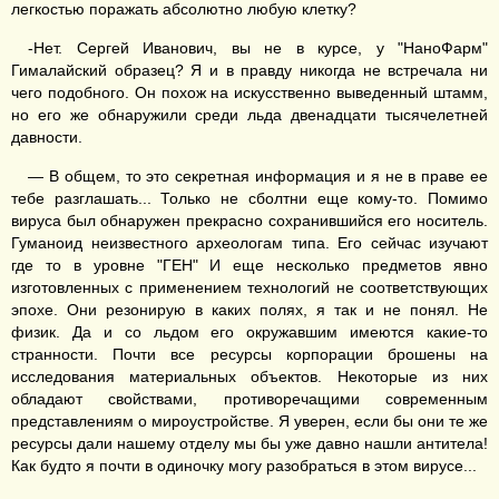
легкостью поражать абсолютно любую клетку?
-Нет. Сергей Иванович, вы не в курсе, у "НаноФарм"
Гималайский образец? Я и в правду никогда не встречала ни
чего подобного. Он похож на искусственно выведенный штамм,
но его же обнаружили среди льда двенадцати тысячелетней
давности.
— В общем, то это секретная информация и я не в праве ее
тебе разглашать... Только не сболтни еще кому-то. Помимо
вируса был обнаружен прекрасно сохранившийся его носитель.
Гуманоид неизвестного археологам типа. Его сейчас изучают
где то в уровне "ГЕН" И еще несколько предметов явно
изготовленных с применением технологий не соответствующих
эпохе. Они резонирую в каких полях, я так и не понял. Не
физик. Да и со льдом его окружавшим имеются какие-то
странности. Почти все ресурсы корпорации брошены на
исследования материальных объектов. Некоторые из них
обладают свойствами, противоречащими современным
представлениям о мироустройстве. Я уверен, если бы они те же
ресурсы дали нашему отделу мы бы уже давно нашли антитела!
Как будто я почти в одиночку могу разобраться в этом вирусе...