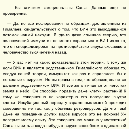
— Вы слишком эмоциональны Саша. Данные еще не
проверенны.
— Да, но все исследования по образцам, доставленным из
Гималаев, свидетельствуют о том, что ВИЧ это выродившийся
потомок нашей находки! Я где-то даже слышала теорию, что
человеческий иммунитет не может справиться с ВИЧ из-за то,
что он специализирован на противодействие вируса скосившего
человечество тысячелетия назад.
— У вас нет ни каких доказательств этой теории. К тому же
если ВИЧ и является родственником Гималайского образца то,
следуя вашей теории, иммунитет как раз и справлялся бы с
легкостью с вирусом. Но вы правы в том, что образец является
дальним родственником ВИЧ. И все же отличается от него, как
земля и небо. Он способен поразить даже клетки растений! К
тому же совершенно не характерно его поведение внутри
клетки. Инкубационный период у зараженных мышей проходит
совершенно не так, как у обычных ретровирусов. Да что там!
Даже на поведение других видов вирусов это не похоже! Уж
поверьте моему опыту. Это совершенная машина уничтожения!
Саша ты читала когда-нибудь о вирусе способном с одинаковой