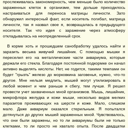
прослеживалась закономерность, чем меньше было количество
зараженных клеток в организме, тем дольше приходилось
настраиваться для переноса матрицы личности. Зато
обнаружил интересный факт, если носитель погибал, матрица
личности, так я назвал свое я, возвращалась в предыдущего
носителя. Так что идея с заражение через атмосферу
откладывалась на неопределенный срок.
В корме хоть и прошедшем санобработку удалось найти и
заразить весьма живучий лишайник. С помощью мышки я
переселил его на металлические части аквариума, которые
держали его стекла. Благодаря постоянной подкормке он начал
активно выделять кислоты. Нет, не годится, такими темпами он
будет "грызть" железо до морковкина заговенья, нужно, что-то
другое. Мне нельзя медлить, мышей могут утилизировать в
любой момент и чем раньше я сбегу, тем лучше. Я решил
провести учет захваченных мной организмов. Мышь, лишайник,
микрофлора желудка и кожи мыши, несколько видов мелких
паразитов проживающих на шерсти и коже. Мало, слишком
мало. Даже аквариум оказался стерильным. Я попытался
дотянуться до других мышей зараженных мной. Чувствовалось,
что они были заражены, но то ли аквариумы были не только
клетками, то ли просто не хватало опыта. После двадцатки