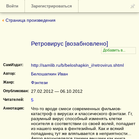
Войти
Зарегистрироваться
Страница произведения
Ретровирус [возабновлено]
СамИздат:
http://samlib.ru/b/beloshapkin_i/retrovirus.shtml
Автор:
Белошапкин Иван
Жанр:
Фэнтези
Опубликован:
27.02.2012 — 06.10.2012
Читателей:
5
Аннотация:
Что-то вроде смеси современных фильмов-
катастроф о вирусах и классического фэнтази. Гг,
разумный вирус способный изменять клетки
носителя в соответствии со своей волей, попадает
из нашего мира в фентезийный. Как и всякий
попаданец тут же вляпывается в неприятности...
Автор вдохновлялся такими вещами как книга