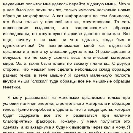
неудачных попыток мне удалось перейти в другую мышь. Что ж
у нее было все почти так же, только имелось несколько новых
образцов микрофлоры. А вот информация по тем бациллам,
что были только у прошлой мышки, отсутствовала. То есть
подсознание выдавало, что запрашиваемые образцы
исследованы, но отсутствуют в архиве данного носителя. Вот
еще, почему я не смог ни чего сделать, когда был в
одноклеточном! Он воспринимался мной как отдельный
организм и в нем отсутствовали другие гены. Я разочарованно
подумал, что не смогу скопить весь генетический материал
мира. Эх, а такие были планы по захвату планеты... С другой
стороны, что мешает мне сделать небольшой склад образцов
разных генов, в теле мышки? Я сделал маленькую полость
внутри мыши "сложил" туда образцы все не мышиные образцы
генетики.
Я могу развиваться из маленьких организмов только при
условии наличия энергии, строительного материала и образцов
генов. Нужно попробовать сделать, что то вроде цисты, которая
будет содержать все это и развиваться при наличие
благоприятных факторов. Пожалуй, у меня получится это
сделать, а из аквариума я буду их выводить через кал и мочу. Я