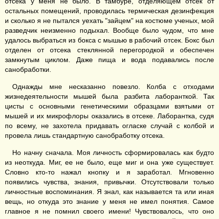
отсека у меня не было. В тамбуре, отделяющем отсек от
остальных помещений, проводилась термическая дезинфекция
и сколько я не пытался уехать "зайцем" на костюме ученых, мой
разведчик неизменно подыхал. Вообще было чудом, что мне
удалось выбраться из бокса с мышью в рабочий отсек. Бокс был
отделен от отсека стеклянной перегородкой и обеспечен
замкнутым циклом. Даже пища и вода подавались после
санобработки.
Однажды мне несказанно повезло. Колба с отходами
жизнедеятельности мышей была разбита лаборанткой. Так
цисты с основными генетическими образцами взятыми от
мышей и их микрофлоры оказались в отсеке. Лаборантка, судя
по всему, не захотела придавать огласке случай с колбой и
провела лишь стандартную санобработку отсека.
Но начну сначала. Моя личность сформировалась как будто
из неоткуда. Миг, ее не было, еще миг и она уже существует.
Словно кто-то нажал кнопку и я заработал. Мгновенно
появились чувства, знания, привычки. Отсутствовали только
личностные воспоминания. Я знал, как называется та или иная
вещь, но откуда это знание у меня не имел понятия. Самое
главное я не помнил своего имени! Чувствовалось, что оно