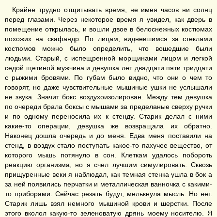
Крайне трудно отщитывать время, не имея часов ни солнц
перед глазами. Через некоторое время я увидел, как дверь в
помещение открылась, и вошли двое в белоснежных костюмах
похожих на скафандр. По лицам, видневшимся за стеклами
костюмов можно было определить, что вошедшие были
людьми. Старый, с испещренной морщинами лицом и легкой
седой щетиной мужчина и девушка лет двадцати пяти тридцати
с рыжими бровями. По губам было видно, что они о чем то
говорят, но даже чувствительные мышиные ушки не услышали
не звука. Значит бокс воздухоизолирован. Между тем девушка
по очереди брала боксы с мышами за пределаные сверху ручки
и по одному переносила их к стенду. Старик делал с ними
какие-то операции, девушка же возвращала их обратно.
Наконец дошла очередь и до меня. Едва меня поставили на
стенд, в воздух стало поступать какое-то пахучее вещество, от
которого мышь потянуло в сон. Клеткам удалось побороть
реакцию организма, но я счел лучшим симулировать. Сквозь
прищуренные веки я наблюдал, как темная стенка ушла в бок а
за ней появились перчатки и металлическая ванночка с какими-
то приборами. Сейчас резать будут, мелькнула мысль. Но нет.
Старик лишь взял немного мышиной крови и шерстки. После
этого вколол какую-то зеленоватую дрянь моему носителю. Я