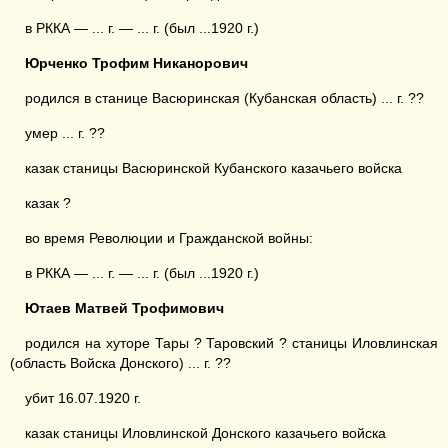
в РККА — ... г. — ... г. (был ...1920 г.)
Юрченко Трофим Никанорович
родился в станице Васюринская (Кубанская область) ... г. ??
умер ... г. ??
казак станицы Васюринской Кубанского казачьего войска
казак ?
во время Революции и Гражданской войны:
в РККА — ... г. — ... г. (был ...1920 г.)
Ютаев Матвей Трофимович
родился на хуторе Тары ? Таровский ? станицы Иловлинская
(область Войска Донского) ... г. ??
убит 16.07.1920 г.
казак станицы Иловлинской Донского казачьего войска