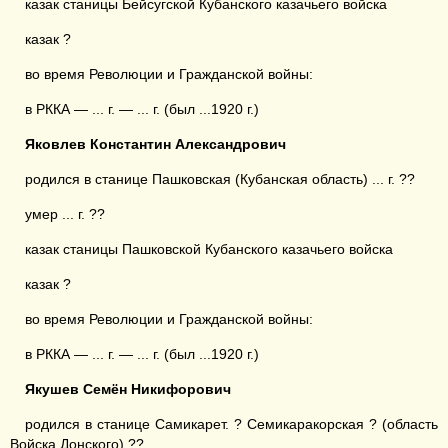
казак станицы Бейсугской Кубанского казачьего войска
казак ?
во время Революции и Гражданской войны:
в РККА — ... г. — ... г. (был ...1920 г.)
Яковлев Константин Александрович
родился в станице Пашковская (Кубанская область) ... г. ??
умер ... г. ??
казак станицы Пашковской Кубанского казачьего войска
казак ?
во время Революции и Гражданской войны:
в РККА — ... г. — ... г. (был ...1920 г.)
Якушев Семён Никифорович
родился в станице Самикарет. ? Семикаракорская ? (область
Войска Донского) ??