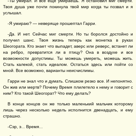
-Ты умирал. И все еще умираешь. Я остановил миг смерти.
Твоя душа уже почти покинула твой мир когда ты позвал и я
услышал.
-Я умираю? — неверяще прошептал Гарри.
-Да. И нет. Сейчас миг смерти. Но ты боролся достойно и
получил шанс. Твоя жизнь теперь как монетка в руках
Шеогората. Кто знает что выпадет, аверс или реверс, встанет ли
на ребро, превратится ли в птицу? Она в воздухе и все
возможности допустимы. Ты можешь умереть, можешь жить.
Стать калекой, стать идеалом. Остаться здесь или пойти со
мной. Все возможно, варианты неисчислимы.
Гарри не знал что и думать. Слишком резко все. И непонятно.
Он жив или мертв? Почему Время плилетело к нему и говорит с
ним? Кто такой Шеогорат? Что ему делать?
В конце концов он же только маленький мальчик которому
лишь через несколько недель исполнится двенадцать, и ему
страшно.
-Сэр, э... Время...