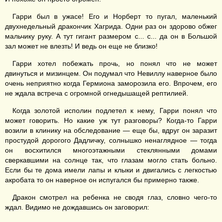
Гарри был в ужасе! Его и Норберт то пугал, маленький
двухнедельный дракончик Хагрида. Одни раз он здорово обжег
мальчику руку. А тут гигант размером с... с... да он в Большой
зал может не влезть! И ведь он еще не близко!
Гарри хотел побежать прочь, но понял что не может
двинуться и мизинцем. Он подумал что Невиллу наверное было
очень неприятно когда Гермиона заморозила его. Впрочем, его
не ждала встреча с огромной огнедышащей рептилией.
Когда золотой исполин подлетел к нему, Гарри понял что
может говорить. Но какие уж тут разговоры? Когда-то Гарри
возили в клинику на обследование — еще бы, вдруг он заразит
простудой дорогого Дадличку, солнышко ненаглядное — тогда
он восхитился многоэтажными стеклянными домами
сверкавшими на солнце так, что глазам могло стать больно.
Если бы те дома имели лапы и клыки и двигались с легкостью
акробата то он наверное он испугался бы примерно также.
Дракон смотрел на ребенка не сводя глаз, словно чего-то
ждал. Видимо не дождавшись он заговорил: