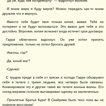
"Да уж, куда там Волдеморту!" — вздрогнул мальчик.
-В моем мире я буду мертв? Можно передать как-то моим
друзьям что я вернусь
-Вместо тебя будет твоя точная копия, живая. Тебя не
потеряют и не будут волноваться. Это важно для тебя и это
достойно. Впрочем, копия исчезнет когда истечет срок договора.
Гарри облегченно вздохнул. Он уже хотел принять
предложение, только не хотел бросать друзей.
-Акатош, сэр?
-Да, юный маг?
-Сделка!
С трудом придя в себя от тряски и холода Гарри обнаружил
себя в телеге с тремя людьми, все четверо были связаны.
Конвоировали эту и другие такие же телеги конные воины. Его
сосед мерзким голосом выговаривал одному из заключенных:
-Проклятые Братья Бури! В Скайриме было тихо пока вы не
подняли восстание!