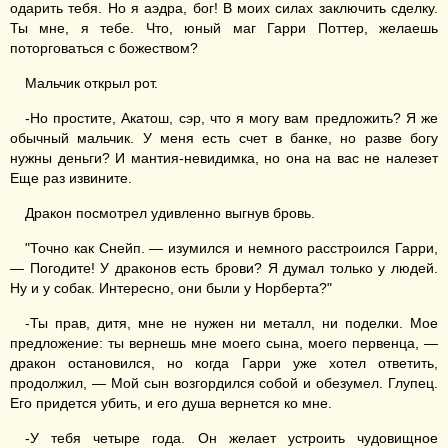
одарить тебя. Но я аэдра, бог! В моих силах заключить сделку.
Ты мне, я тебе. Что, юный маг Гарри Поттер, желаешь
поторговаться с божеством?
Мальчик открыл рот.
-Но простите, Акатош, сэр, что я могу вам предложить? Я же
обычный мальчик. У меня есть счет в банке, но разве богу
нужны деньги? И мантия-невидимка, но она на вас не налезет
Еще раз извините.
Дракон посмотрел удивленно выгнув бровь.
"Точно как Снейп. — изумился и немного расстроился Гарри,
— Погодите! У драконов есть брови? Я думал только у людей.
Ну и у собак. Интересно, они были у Норберта?"
-Ты прав, дитя, мне не нужен ни металл, ни поделки. Мое
предложение: ты вернешь мне моего сына, моего первенца, —
дракон остановился, но когда Гарри уже хотел ответить,
продолжил, — Мой сын возгордился собой и обезумел. Глупец.
Его придется убить, и его душа вернется ко мне.
-У тебя четыре года. Он желает устроить чудовищное