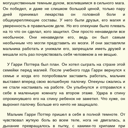
могущественным темным духом, вселившимся в сильного мага.
Он победил, и даже не слишком большой ценой, только пару
дней принимал лекарства он головной боли и
общеукрепляющие составы. У него были друзья, его магия и
уверенность в правильном деле. Но его опекунам было плевать
на то что он сделал, кого защитил. Они просто ненавидели все
необычное. Они ненавидели его, ведь он был самым
необычным что могли представить их мозги. И они заставляли
мальчика работать и унижали его, запрещали иметь друзей и
мешали хоть раз почувствовать себя человеком а не вещью.
У Гарри Поттера был план. Он хотел сыграть на страхе этой
семейки перед магией. После учебного года Гарри вернулся к
семье и когда его попробовали заставить работать, мальчик
выставил вперед свою волшебную палочку. Опекуны сжались и
не стали настаивать на работе. Он улыбнулся и отправился к
себе в маленькую комнату на втором этаже. Удара в спину
опрокинувшего его на спину ребенок не заметил. Что хуже, он
выронил палочку. Больше его ничто не защищало.
Мальчик Гарри Поттер пришел в себя в полной темноте. От
чувствовал жуткую боль во всем теле, нога не двигалась, а
дыхание превращалось в пытку, с какими-то хрипами при