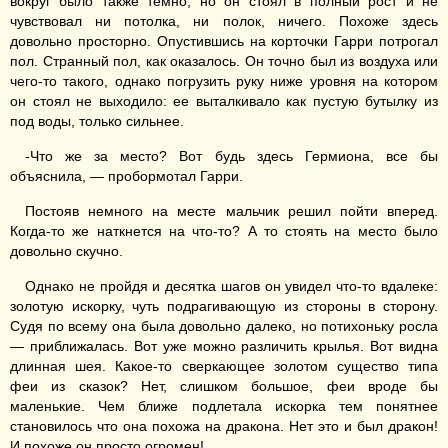
вокруг было также темно, но он стоял в полный рост и не
чувствовал ни потолка, ни полок, ничего. Похоже здесь
довольно просторно. Опустившись на корточки Гарри потрогал
пол. Странный пол, как оказалось. Он точно был из воздуха или
чего-то такого, однако погрузить руку ниже уровня на котором
он стоял не выходило: ее выталкивало как пустую бутылку из
под воды, только сильнее.
-Что же за место? Вот будь здесь Гермиона, все бы
объяснила, — пробормотал Гарри.
Постояв немного на месте мальчик решил пойти вперед.
Когда-то же наткнется на что-то? А то стоять на место было
довольно скучно.
Однако не пройдя и десятка шагов он увидел что-то вдалеке:
золотую искорку, чуть подрагивающую из стороны в сторону.
Судя по всему она была довольно далеко, но потихоньку росла
— приближалась. Вот уже можно различить крылья. Вот видна
длинная шея. Какое-то сверкающее золотом существо типа
феи из сказок? Нет, слишком большое, феи вроде бы
маленькие. Чем ближе подлетала искорка тем понятнее
становилось что она похожа на дракона. Нет это и был дракон!
И похоже он просто огромен!