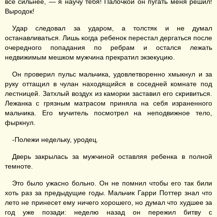
все сильнее, — я научу тебя! Палочкой он пугать меня решил!
Выродок!
Удар следовал за ударом, а толстяк и не думал
останавливаться. Лишь когда ребенок перестал дергаться после
очередного попадания по ребрам и остался лежать
недвижимым мешком мужчина прекратил экзекуцию.
Он проверил пульс мальчика, удовлетворенно хмыкнул и за
руку оттащил в чулан находящийся в соседней комнате под
лестницей. Затхлый воздух из каморки заставил его скривиться.
Лежанка с грязным матрасом приняла на себя израненного
мальчика. Его мучитель посмотрел на неподвижное тело,
фыркнул.
-Полежи недельку, уродец.
Дверь закрылась за мужчиной оставляя ребенка в полной
темноте.
Это было ужасно больно. Он не помнил чтобы его так били
хоть раз за предыдущие годы. Мальчик Гарри Поттер знал что
лето не принесет ему ничего хорошего, но думал что худшее за
год уже позади: неделю назад он пережил битву с