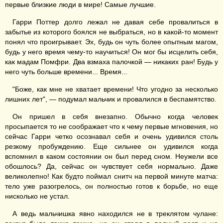
первые близкие люди в мире! Самые лучшие.
Гарри Поттер долго лежал не давая себе провалиться в
забытье из которого боялся не выбраться, но в какой-то момент
понял что проигрывает. Эх, будь он чуть более опытным магом,
будь у него время чему-то научиться! Он мог бы исцелить себя,
как мадам Помфри. Два взмаха палочкой — никаких ран! Будь у
него чуть больше времени... Время...
"Боже, как мне не хватает времени! Что угодно за несколько
лишних лет", — подумал мальчик и провалился в беспамятство.
Он пришел в себя внезапно. Обычно когда человек
просыпается то не соображает что к чему первые мгновения, но
сейчас Гарри четко осознавал себя и очень удивился столь
резкому пробуждению. Еще сильнее он удивился когда
вспомнил в каком состоянии он был перед сном. Неужели все
обошлось? Да, сейчас он чувствует себя нормально. Даже
великолепно! Как будто поймал снитч на первой минуте матча:
тело уже разогрелось, он полностью готов к борьбе, но еще
нисколько не устал.
А ведь мальчишка явно находился не в треклятом чулане: