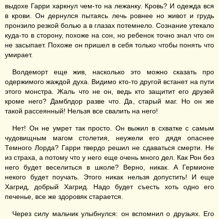
выдохе Гарри харкнул чем-то на лежанку. Кровь? И одежда вся
в крови. Он дернулся пытаясь лечь ровнее но живот и грудь
пронзило резкой болью а в глазах потемнело. Сознание утекало
куда-то в сторону, похоже на сон, но ребенок точно знал что он
не засыпает. Похоже он пришел в себя только чтобы понять что
умирает.
Волдеморт еще жив, насколько это можно сказать про
одержимого жаждой духа. Видимо кто-то другой встанет на пути
этого монстра. Жаль что не он, ведь кто защитит его друзей
кроме него? Дамблдор разве что. Да, старый маг. Но он же
такой рассеянный! Нельзя все свалить на него!
Нет! Он не умрет так просто. Он выжил в схватке с самым
чудовищным магом столетия, неужели его дядя опаснее
Темного Лорда? Гарри твердо решил не сдаваться смерти. Не
из страха, а потому что у него еще очень много дел. Как Рон без
него будет веселиться в школе? Верно, никак. А Гермионе
некого будет поучать. Этого никак нельзя допустить! И еще
Хагрид, добрый Хагрид. Надо будет съесть хоть одно его
печенье, все же здоровяк старается.
Через силу мальчик улыбнулся: он вспомнил о друзьях. Его