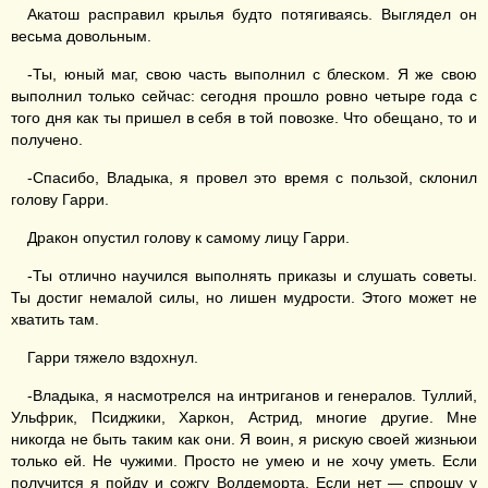
Акатош расправил крылья будто потягиваясь. Выглядел он
весьма довольным.
-Ты, юный маг, свою часть выполнил с блеском. Я же свою
выполнил только сейчас: сегодня прошло ровно четыре года с
того дня как ты пришел в себя в той повозке. Что обещано, то и
получено.
-Спасибо, Владыка, я провел это время с пользой, склонил
голову Гарри.
Дракон опустил голову к самому лицу Гарри.
-Ты отлично научился выполнять приказы и слушать советы.
Ты достиг немалой силы, но лишен мудрости. Этого может не
хватить там.
Гарри тяжело вздохнул.
-Владыка, я насмотрелся на интриганов и генералов. Туллий,
Ульфрик, Псиджики, Харкон, Астрид, многие другие. Мне
никогда не быть таким как они. Я воин, я рискую своей жизньюи
только ей. Не чужими. Просто не умею и не хочу уметь. Если
получится я пойду и сожгу Волдеморта. Если нет — спрошу у