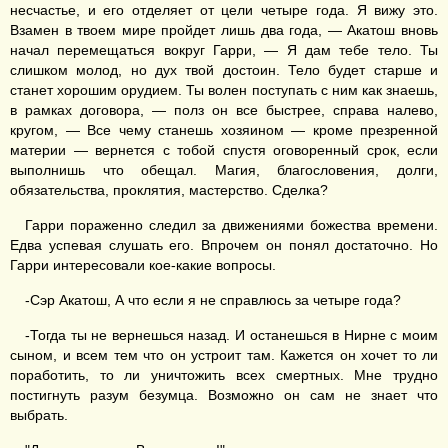
несчастье, и его отделяет от цели четыре года. Я вижу это.
Взамен в твоем мире пройдет лишь два года, — Акатош вновь
начал перемещаться вокруг Гарри, — Я дам тебе тело. Ты
слишком молод, но дух твой достоин. Тело будет старше и
станет хорошим орудием. Ты волен поступать с ним как знаешь,
в рамках договора, — полз он все быстрее, справа налево,
кругом, — Все чему станешь хозяином — кроме презренной
материи — вернется с тобой спустя оговоренный срок, если
выполнишь что обещал. Магия, благословения, долги,
обязательства, проклятия, мастерство. Сделка?
Гарри пораженно следил за движениями божества времени.
Едва успевая слушать его. Впрочем он понял достаточно. Но
Гарри интересовали кое-какие вопросы.
-Сэр Акатош, А что если я не справлюсь за четыре года?
-Тогда ты не вернешься назад. И останешься в Нирне с моим
сыном, и всем тем что он устроит там. Кажется он хочет то ли
поработить, то ли уничтожить всех смертных. Мне трудно
постигнуть разум безумца. Возможно он сам не знает что
выбрать.