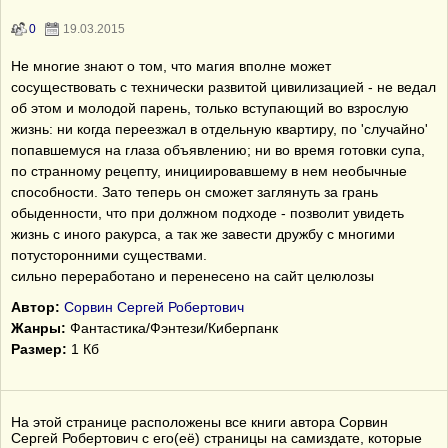
0
19.03.2015
Не многие знают о том, что магия вполне может
сосуществовать с технически развитой цивилизацией - не ведал
об этом и молодой парень, только вступающий во взрослую
жизнь: ни когда переезжал в отдельную квартиру, по 'случайно'
попавшемуся на глаза объявлению; ни во время готовки супа,
по странному рецепту, инициировавшему в нем необычные
способности. Зато теперь он сможет заглянуть за грань
обыденности, что при должном подходе - позволит увидеть
жизнь с иного ракурса, а так же завести дружбу с многими
потусторонними существами.
сильно переработано и перенесено на сайт целюлозы
Автор:
Сорвин Сергей Робертович
Жанры:
Фантастика/Фэнтези/Киберпанк
Размер:
1 Кб
На этой странице расположены все книги автора Сорвин
Сергей Робертович с его(её) страницы на самиздате, которые