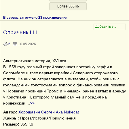
Более 500 кб
В сервис загружено 23 произведения
Опричник I I I
6
10.05.2026
Альтернативная история, XVI век.
В 1558 году главный герой завершает постройку верфи в
Соломбале и трех первых кораблей Северного сторожевого
флота. На них он отправляется в Антверпен, чтобы решить с
голландскими толстосумами вопрос о финансировании покупки
у Норвегии провинций Тромс и Финмарк, ранее взятых в аренду
у Кристиана III, которого главный сам же и посадил на
норвежский
...
>>
Автор:
Хорошавин Сергей Aka Nukecat
Жанры:
Проза/История/Приключения
Размер:
355 Кб