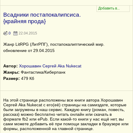
Всадники постапокалипсиса.
{крайняя прода}
0
22.04.2015
Жанр LitRPG (ЛитРПГ), постапокалиптический мир.
обновление от 29.04.2015
Автор:
Хорошавин Сергей Aka Nukecat
Жанры:
Фантастика/Киберпанк
Размер:
479 Кб
На этой странице расположены все книги автора Хорошавин
Сергей Aka Nukecat с его(её) страницы на самиздате, которые
были загружены в наш сервис. Каждую книгу (роман, повесть,
рассказ) можно бесплатно читать онлайн или скачать в
формате fb2 или ePub. Если какой-то книги у нас ещё нет, вы
сами можете добавить её при помощи закладки в браузере или
формы, расположенной на главной странице.