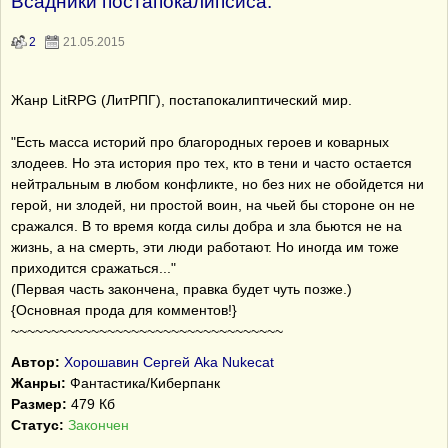
Всадники постапокалипсиса.
2
21.05.2015
Жанр LitRPG (ЛитРПГ), постапокалиптический мир.
"Есть масса историй про благородных героев и коварных
злодеев. Но эта история про тех, кто в тени и часто остается
нейтральным в любом конфликте, но без них не обойдется ни
герой, ни злодей, ни простой воин, на чьей бы стороне он не
сражался. В то время когда силы добра и зла бьются не на
жизнь, а на смерть, эти люди работают. Но иногда им тоже
приходится сражаться..."
(Первая часть закончена, правка будет чуть позже.)
{Основная прода для комментов!}
~~~~~~~~~~~~~~~~~~~~~~~~~~~~~~~~~~
Автор:
Хорошавин Сергей Aka Nukecat
Жанры:
Фантастика/Киберпанк
Размер:
479 Кб
Статус:
Закончен