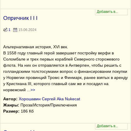
Опричник I I I
1
15.06.2024
Альтернативная история, XVI век.
В 1558 году главный герой завершает постройку верфи в
Соломбале и трех первых кораблей Северного сторожевого
флота. На них он отправляется в Антверпен, чтобы решить с
голландскими толстосумами вопрос о финансировании покупки
у Норвегии провинций Тромс и Финмарк, ранее взятых в аренду
у Кристиана III, которого главный сам же и посадил на
норвежский
...
>>
Автор:
Хорошавин Сергей Aka Nukecat
Жанры:
Проза/История/Приключения
Размер:
186 Кб