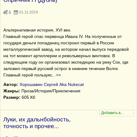
1
01.11.2019
Альтернативная история, XVI век.
Главный герой спас первенца Ивана IV. На полученные от
государя деньги попаданец построил первый в России
металлургический завод, на котором начал выпуск передовой
на тот момент артиллерии и револьверных винтовок. В
следующем году он организовал экспедицию на реку Сок, где
заложил первый русский острог в нижнем течении Волги.
Главный герой пользуяс
...
>>
Автор:
Хорошавин Сергей Aka Nukecat
Жанры:
Проза/История/Приключения
Размер:
605 Кб
Луки, их дальнбойность,
точность и прочее...