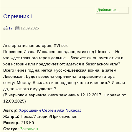
Опричник I
17
12.09.2025
Альтернативная история, XVI век.
Первенец Ивана IV спасен попаданцем из вод Шексны... Но,
что ждет главного героя дальше... Захочет ли он вмешаться в
ход истории или предпочтет отсидеться в безопасном углу?
Всего через год начнется Русско-шведская война, а затем
Ливонская. Будет введена опричнина, а крымские татары
сожгут Москву. В силах ли попаданец что-то изменить? И если
да, то как это ему удастся?
(В черновом варианте книга закончена 12.12.2017. + правка от
12.09.2025)
Автор:
Хорошавин Сергей Aka Nukecat
Жанры:
Проза/История/Приключения
Размер:
713 Кб
Статус:
Закончен