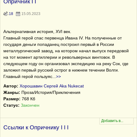
Опричник I I
18
15.05.2023
Альтернативная история, XVI век.
Главный герой спас первенца Ивана IV. На полученные от
государя деньги попаданец построил первый в России
металлургический завод, на котором начал выпуск передовой
на тот момент артиллерии и револьверных винтовок. В
следующем году он организовал экспедицию на реку Сок, где
заложил первый русский острог в нижнем течении Волги.
Главный герой пользуяс
...
>>
Автор:
Хорошавин Сергей Aka Nukecat
Жанры:
Проза/История/Приключения
Размер:
768 Кб
Статус:
Закончен
Ссылки к Опричнику I I I