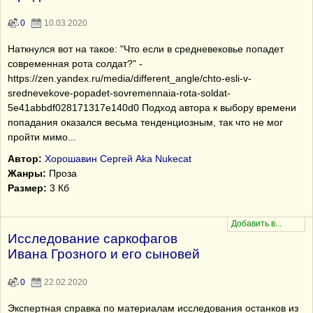
0
10.03.2020
Наткнулся вот на такое: "Что если в средневековье попадет
современная рота солдат?" -
https://zen.yandex.ru/media/different_angle/chto-esli-v-
srednevekove-popadet-sovremennaia-rota-soldat-
5e41abbdf028171317e140d0 Подход автора к выбору времени
попадания оказался весьма тенденциозным, так что не мог
пройти мимо...
Автор:
Хорошавин Сергей Aka Nukecat
Жанры:
Проза
Размер:
3 Кб
Исследование саркофагов
Ивана Грозного и его сыновей
0
22.02.2020
Экспертная справка по материалам исследования останков из