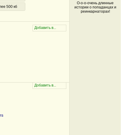
О-о-о-очень длинные
лее 500 кб
истории о попаданцах и
реинкарнаторах!
rs