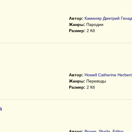
Автор:
Каминяр Дмитрий Генад
Жанры:
Пародии
Размер:
2 Кб
Автор:
Howell Catherine Herbert
Жанры:
Переводы
Размер:
2 Кб
а
Автор:
Brown, Shaila. Editor.