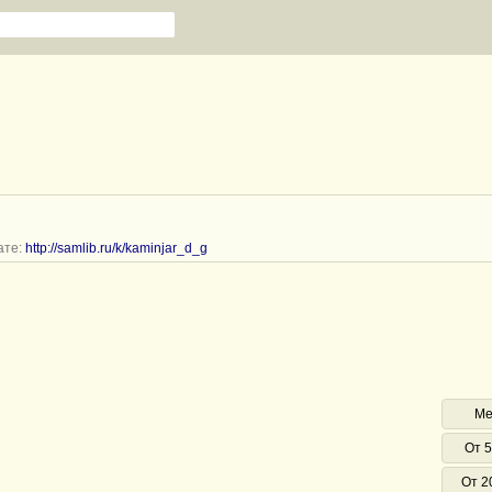
ате:
http://samlib.ru/k/kaminjar_d_g
Ме
От 5
От 2