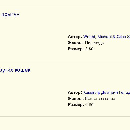
 прыгун
Автор:
Wright, Michael & Giles 
Жанры:
Переводы
Размер:
2 Кб
ругих кошек
Автор:
Каминяр Дмитрий Генад
Жанры:
Естествознание
Размер:
6 Кб