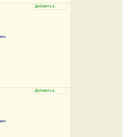
вич
вич