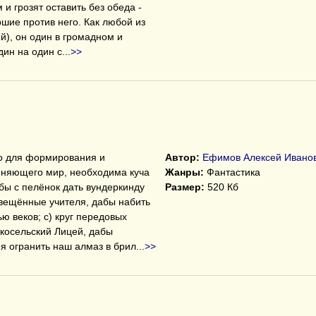
 и грозят оставить без обеда -
шие против него. Как любой из
й), он один в громадном и
ин на один с
...
>>
то для формирования и
Автор:
Ефимов Алексей Ивано
еняющего мир, необходима куча
Жанры:
Фантастика
абы с пелёнок дать вундеркинду
Размер:
520 Кб
свещённые учителя, дабы набить
ю веков; c) круг передовых
косельский Лицей, дабы
я огранить наш алмаз в брил
...
>>