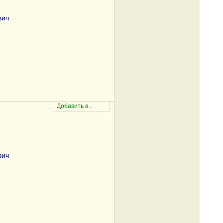
вич
вич