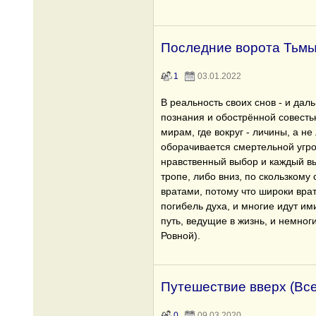
Последние ворота Тьмы 
1
03.01.2022
В реальность своих снов - и дал
познания и обострённой совесть
мирам, где вокруг - личины, а н
оборачивается смертельной угроз
нравственный выбор и каждый вы
тропе, либо вниз, по скользкому
вратами, потому что широки врат
погибель духа, и многие идут ими
путь, ведущие в жизнь, и немног
Ровной).
Путешествие вверх (Вс
0
09.03.2020