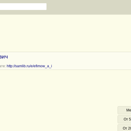
вич
ате:
http://samlib.ru/e/efimow_a_i
Ме
От 5
От 2