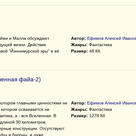
айми и Малла обсуждают
Автор:
Ефимов Алексей Ивано
дущей жизни. Действие
Жанры:
Фантастика
вой "Йэннимурской эры" и её
Размер:
48 Кб
ленная файа-2)
 котором главными ценностями не
Автор:
Ефимов Алексей Ивано
 котором осваивается не
Жанры:
Фантастика
ктика, а - вся Вселенная. В
Размер:
1278 Кб
 длиной 30 километров,
рные конструкции. Отсутствуют:
рафы и бароны, и даже