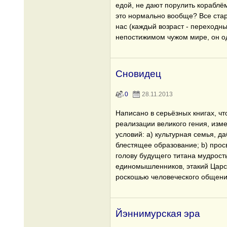
едой, не дают порулить кораблём
это нормально вообще? Все стар
нас (каждый возраст - переходны
непостижимом чужом мире, он од
Сновидец
0
28.11.2013
Написано в серьёзных книгах, ч
реализации великого гения, изм
условий: a) культурная семья, д
блестящее образование; b) про
голову будущего титана мудрость
единомышленников, этакий Царс
роскошью человеческого общени
Йэннимурская эра