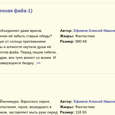
енная файа-1)
объединяет даже врагов,
Автор:
Ефимов Алексей Ивано
янии ей забыть старые обиды?
Жанры:
Фантастика
ную от солнца притяжением
Размер:
880 Кб
бы и алчности окутала души её
котов-файа. Перед лицом гибели,
ам, все тупо воюют со всеми. И
разверзшуюся бездну
...
>>
 Йэннимура. Взрослого парня,
Автор:
Ефимов Алексей Ивано
спытания, героя, вошедшего в
Жанры:
Фантастика
ком, заставляют мыть руки перед
Размер:
118 Кб