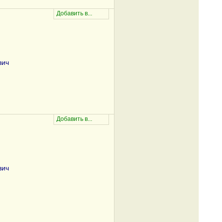
вич
вич