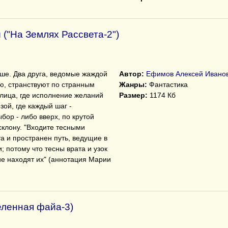
("На Землях Рассвета-2")
ьше. Два друга, ведомые жаждой
Автор:
Ефимов Алексей Ивано
ю, странствуют по странным
Жанры:
Фантастика
е лица, где исполнение желаний
Размер:
1174 Кб
ой, где каждый шаг -
бор - либо вверх, по крутой
 склону. "Входите тесными
а и пространен путь, ведущие в
; потому что тесны врата и узок
ие находят их" (аннотация Марии
еленная файа-3)