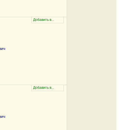
вич
вич