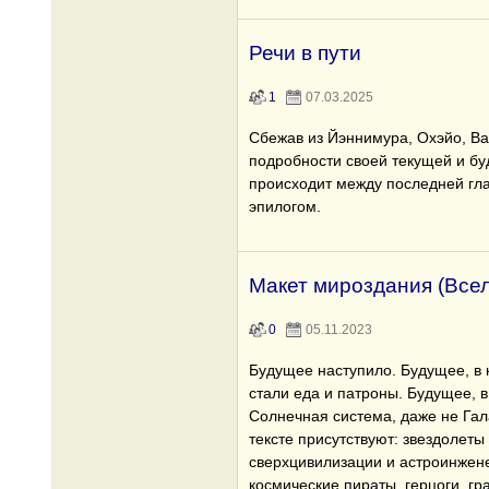
Речи в пути
1
07.03.2025
Сбежав из Йэннимура, Охэйо, В
подробности своей текущей и бу
происходит между последней гла
эпилогом.
Макет мироздания (Все
0
05.11.2023
Будущее наступило. Будущее, в
стали еда и патроны. Будущее, в
Солнечная система, даже не Гала
тексте присутствуют: звездолеты
сверхцивилизации и астроинжене
космические пираты, герцоги, г