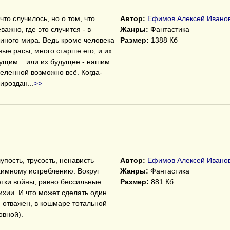
что случилось, но о том, что
Автор:
Ефимов Алексей Ивано
ажно, где это случится - в
Жанры:
Фантастика
иного мира. Ведь кроме человека
Размер:
1388 Кб
ые расы, много старше его, и их
ущим... или их будущее - нашим
еленной возможно всё. Когда-
мироздан
...
>>
упость, трусость, ненависть
Автор:
Ефимов Алексей Ивано
аимному истреблению. Вокруг
Жанры:
Фантастика
тки войны, равно бессильные
Размер:
881 Кб
ихии. И что может сделать один
и отважен, в кошмаре тотальной
овной).