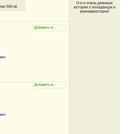
О-о-о-очень длинные
лее 500 кб
истории о попаданцах и
реинкарнаторах!
вич
вич