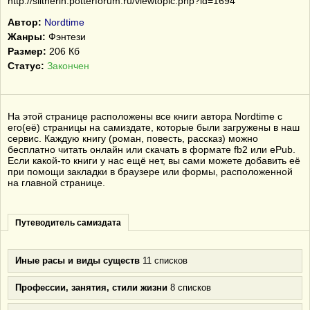
http://slitherin.potterforum.ru/viewtopic.php?id=1694
Автор:
Nordtime
Жанры:
Фэнтези
Размер:
206 Кб
Статус:
Закончен
На этой странице расположены все книги автора Nordtime с
его(её) страницы на самиздате, которые были загружены в наш
сервис. Каждую книгу (роман, повесть, рассказ) можно
бесплатно читать онлайн или скачать в формате fb2 или ePub.
Если какой-то книги у нас ещё нет, вы сами можете добавить её
при помощи закладки в браузере или формы, расположенной
на главной странице.
Путеводитель самиздата
Иные расы и виды существ
11 списков
Профессии, занятия, стили жизни
8 списков