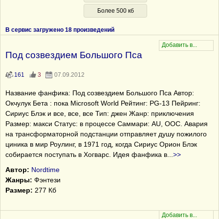
Более 500 кб
В сервис загружено 18 произведений
Под созвездием Большого Пса
161
3
07.09.2012
Название фанфика: Под созвездием Большого Пса Автор:
Окчулук Бета : пока Microsoft World Рейтинг: PG-13 Пейринг:
Сириус Блэк и все, все, все Тип: джен Жанр: приключения
Размер: макси Статус: в процессе Саммари: AU, OOC. Авария
на трансформаторной подстанции отправляет душу пожилого
циника в мир Роулинг, в 1971 год, когда Сириус Орион Блэк
собирается поступать в Хогварс. Идея фанфика в
...
>>
Автор:
Nordtime
Жанры:
Фэнтези
Размер:
277 Кб