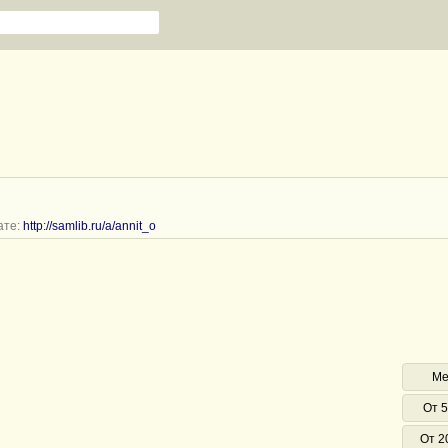
ате:
http://samlib.ru/a/annit_o
Ме
От 5
От 2