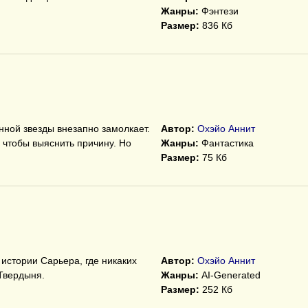
Жанры:
Фэнтези
Размер:
836 Кб
нной звезды внезапно замолкает.
Автор:
Охэйо Аннит
 чтобы выяснить причину. Но
Жанры:
Фантастика
Размер:
75 Кб
истории Сарьера, где никаких
Автор:
Охэйо Аннит
Твердыня.
Жанры:
AI-Generated
Размер:
252 Кб