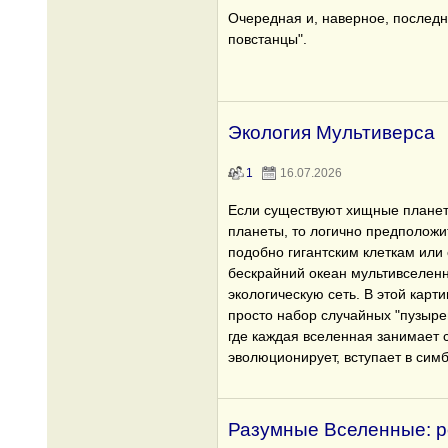
Очередная и, наверное, последн
повстанцы".
Экология Мультиверса
1
16.07.2026
Если существуют хищные планеты
планеты, то логично предположит
подобно гигантским клеткам или
бескрайний океан мультивселен
экологическую сеть. В этой карт
просто набор случайных "пузыре
где каждая вселенная занимает 
эволюционирует, вступает в сим
Разумные Вселенные: р