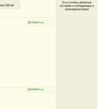
О-о-о-очень длинные
лее 500 кб
истории о попаданцах и
реинкарнаторах!