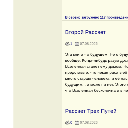
В сервис загружено 117 произведен
Второй Рассвет
1
07.08.2026
Эта книга - о будущем. Не о бу
вообще. Когда-нибудь разум дост
Вселенная станет ему домом. Но
представьте, что некая раса в е
много старше человека, и её на
будущим... а может, и нет. Этого 
что Вселенная бесконечна и в н
Рассвет Трех Путей
0
07.08.2026