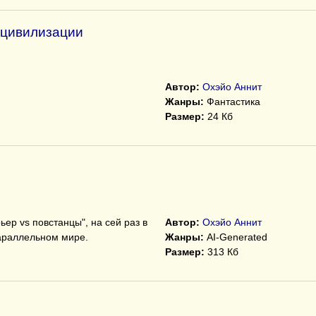
 цивилизации
Автор:
Охэйо Аннит
Жанры:
Фантастика
Размер:
24 Кб
ер vs повстанцы", на сей раз в
Автор:
Охэйо Аннит
параллельном мире.
Жанры:
AI-Generated
Размер:
313 Кб