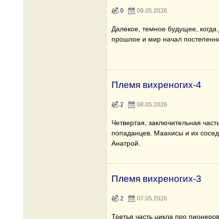
0
09.05.2026
Далекое, темное будущее, когда
прошлое и мир начал постепенно
Племя вихреногих-4
2
08.05.2026
Четвертая, заключительная част
попаданцев. Маахисы и их сосед
Анатрой.
Племя вихреногих-3
2
07.05.2026
Третья часть цикла про пионеро