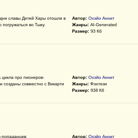
 дни славы Детей Хары отошли в
Автор:
Охэйо Аннит
 погружаться во Тьму.
Жанры:
AI-Generated
Размер:
93 Кб
ь цикла про пионеров-
Автор:
Охэйо Аннит
и созданы совместно с Викарти
Жанры:
Фэнтези
Размер:
938 Кб
в-попаданцев.
Автор:
Охэйо Аннит