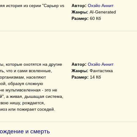
яя история из серии "Сарьер vs
Автор:
Охэйо Аннит
Жанры:
AI-Generated
Размер:
60 Кб
, которые охотятся на другие
Автор:
Охэйо Аннит
ь, что и сами вселенные,
Жанры:
Фантастика
 организмам, населяют
Размер:
14 Кб
ной, образуя сложную
ине мультивселенная - это не
й", а живая, дышащая система,
свою нишу, рождается,
биоз или пожирает соседей.
ождение и смерть