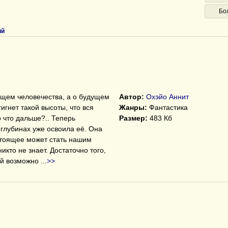
Бо
ий
дущем человечества, а о будущем
Автор:
Охэйо Аннит
игнет такой высоты, что вся
Жанры:
Фантастика
 что дальше?.. Теперь
Размер:
483 Кб
ё глубинах уже освоила её. Она
стоящее может стать нашим
никто не знает. Достаточно того,
ей возможно
...
>>