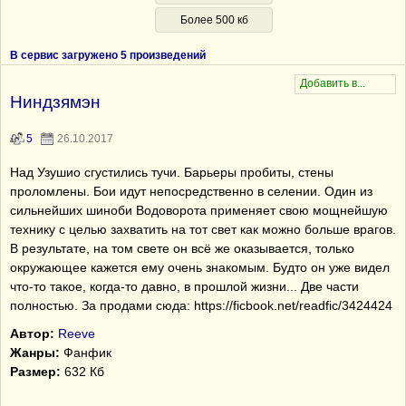
Более 500 кб
В сервис загружено 5 произведений
Ниндзямэн
5
26.10.2017
Над Узушио сгустились тучи. Барьеры пробиты, стены
проломлены. Бои идут непосредственно в селении. Один из
сильнейших шиноби Водоворота применяет свою мощнейшую
технику с целью захватить на тот свет как можно больше врагов.
В результате, на том свете он всё же оказывается, только
окружающее кажется ему очень знакомым. Будто он уже видел
что-то такое, когда-то давно, в прошлой жизни... Две части
полностью. За продами сюда: https://ficbook.net/readfic/3424424
Автор:
Reeve
Жанры:
Фанфик
Размер:
632 Кб