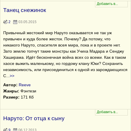
Танец снежинок
2
03.05.2015
Привычный жестокий мир Наруто оказывается не так уж
привычен и куда более жесток. Почему? Да потому, что
никакого Наруто, спасителя всея мира, пока и в проекте нет.
Зато землю топчут такие монстры как Учиха Мадара и Сенджу
Хаширама. Идёт бесконечная война всех со всеми. Как в таком
хаосе выжить маленькому, но гордому клану Юки? Сохранить
независимость, или присоединиться к одной из зарождающихся
С
...
>>
Автор:
Reeve
Жанры:
Фэнтези
Размер:
171 Кб
Наруто: От отца к сыну
9
06.12.2013