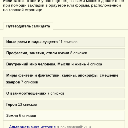
Если какой-то книги у нас ещё нет, вы сами можете добавить её
при помощи закладки в браузере или формы, расположенной
на главной странице.
Путеводитель самиздата
Иные расы и виды существ
11 списков
Профессии, занятия, стили жизни
8 списков
Внутренний мир человека. Мысли и жизнь
4 списка
Миры фэнтези и фантастики: каноны, апокрифы, смешение
жанров
7 списков
О взаимоотношениях
7 списков
Герои
13 списков
Земля
6 списков
Альтернативная история
(Произведений: 213)