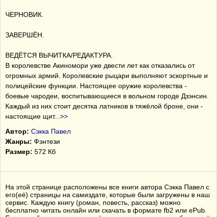
ЧЕРНОВИК.
ЗАВЕРШЁН.
ВЕДЁТСЯ ВЫЧИТКА/РЕДАКТУРА.
В королевстве Акиномори уже двести лет как отказались от
огромных армий. Королевские рыцари выполняют эскортные и
полицейские функции. Настоящее оружие королевства -
боевые чародеи, воспитывающиеся в вольном городе Дзэнсин.
Каждый из них стоит десятка латников в тяжёлой броне, они -
настоящие щит
...
>>
Автор:
Сэкка Павел
Жанры:
Фэнтези
Размер:
572 Кб
На этой странице расположены все книги автора Сэкка Павел с
его(её) страницы на самиздате, которые были загружены в наш
сервис. Каждую книгу (роман, повесть, рассказ) можно
бесплатно читать онлайн или скачать в формате fb2 или ePub.