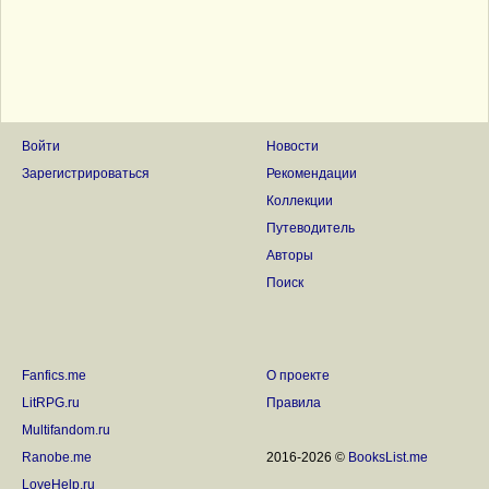
Войти
Новости
Зарегистрироваться
Рекомендации
Коллекции
Путеводитель
Авторы
Поиск
Fanfics.me
О проекте
LitRPG.ru
Правила
Multifandom.ru
Ranobe.me
2016-2026 ©
BooksList.me
LoveHelp.ru