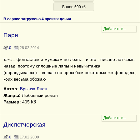
Более 500 кб
В сервис загружено 4 произведения
Пари
0
28.02.2014
тэкс... фонтастам и мужикам не лезть... и это - писано лет семь
назад, поэтому сплошные ляпы и невычитанка
(оправдываюсь)... вешаю по просьбам некоторых жж-френдесс,
коих весьма обожаю
Автор:
Брынза Ляля
Жанры:
Любовный роман
Размер:
405 Кб
Диспетчерская
0
17.02.2009