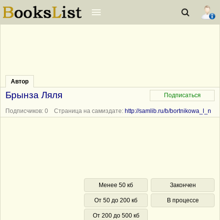
Автор
Брынза Ляля
Подписчиков: 0 Страница на самиздате:
http://samlib.ru/b/bortnikowa_l_n
Менее 50 кб
Закончен
От 50 до 200 кб
В процессе
От 200 до 500 кб