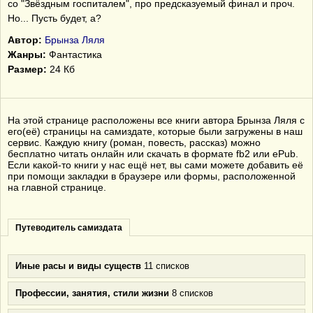
со "Звёздным госпиталем", про предсказуемый финал и проч.
Но... Пусть будет, а?
Автор:
Брынза Ляля
Жанры:
Фантастика
Размер:
24 Кб
На этой странице расположены все книги автора Брынза Ляля с
его(её) страницы на самиздате, которые были загружены в наш
сервис. Каждую книгу (роман, повесть, рассказ) можно
бесплатно читать онлайн или скачать в формате fb2 или ePub.
Если какой-то книги у нас ещё нет, вы сами можете добавить её
при помощи закладки в браузере или формы, расположенной
на главной странице.
Путеводитель самиздата
Иные расы и виды существ
11 списков
Профессии, занятия, стили жизни
8 списков