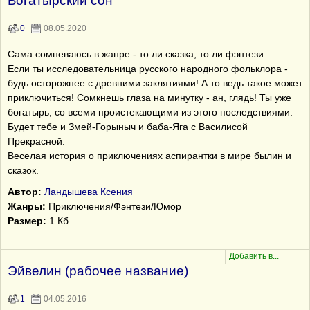
Богатырский сон
0
08.05.2020
Сама сомневаюсь в жанре - то ли сказка, то ли фэнтези.
Если ты исследовательница русского народного фольклора -
будь осторожнее с древними заклятиями! А то ведь такое может
приключиться! Сомкнешь глаза на минутку - ан, глядь! Ты уже
богатырь, со всеми проистекающими из этого последствиями.
Будет тебе и Змей-Горыныч и баба-Яга с Василисой
Прекрасной.
Веселая история о приключениях аспирантки в мире былин и
сказок.
Автор:
Ландышева Ксения
Жанры:
Приключения/Фэнтези/Юмор
Размер:
1 Кб
Эйвелин (рабочее название)
1
04.05.2016