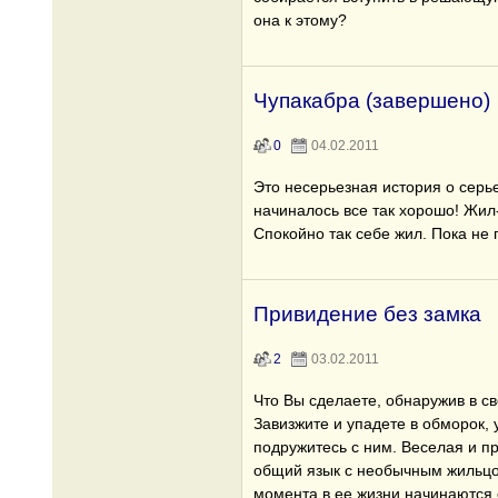
она к этому?
Чупакабра (завершено)
0
04.02.2011
Это несерьезная история о серь
начиналось все так хорошо! Жил
Спокойно так себе жил. Пока не 
Привидение без замка
2
03.02.2011
Что Вы сделаете, обнаружив в с
Завизжите и упадете в обморок, 
подружитесь с ним. Веселая и п
общий язык с необычным жильцом
момента в ее жизни начинаются