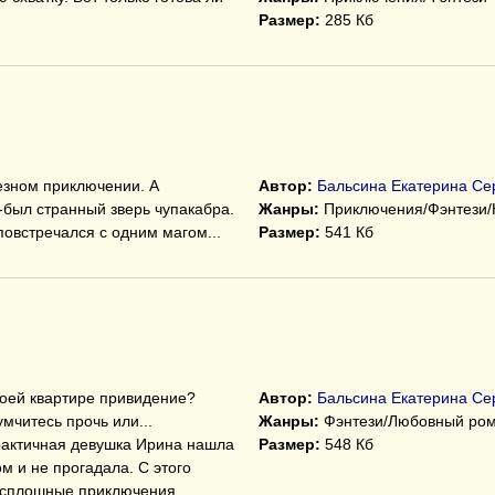
Размер:
285 Кб
езном приключении. А
Автор:
Бальсина Екатерина Се
-был странный зверь чупакабра.
Жанры:
Приключения/Фэнтези
повстречался с одним магом...
Размер:
541 Кб
воей квартире привидение?
Автор:
Бальсина Екатерина Се
умчитесь прочь или...
Жанры:
Фэнтези/Любовный ро
рактичная девушка Ирина нашла
Размер:
548 Кб
 и не прогадала. С этого
 сплошные приключения