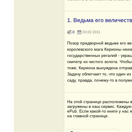
1. Ведьма его величест
0
03.02.2011
Позор придворной ведьме его ве
королевского мага Керионы неи
государственных регалий - укр
скипетр из чистого золота. Чтобы
тоже, Кериона вынуждена отправ
Задачу облегчает то, что один и
саду, правда, почему-то в полу
На этой странице расположены в
загружены в наш сервис. Каждую 
ePub. Если какой-то книги у на
на главной странице.