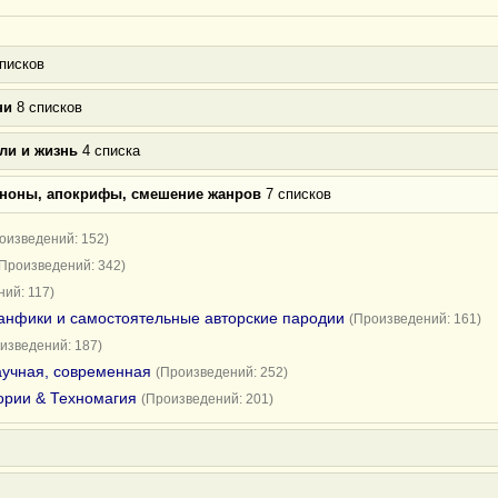
писков
ни
8 списков
ли и жизнь
4 списка
аноны, апокрифы, смешение жанров
7 списков
оизведений: 152)
(Произведений: 342)
ий: 117)
анфики и самостоятельные авторские пародии
(Произведений: 161)
изведений: 187)
научная, современная
(Произведений: 252)
ории & Техномагия
(Произведений: 201)