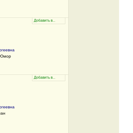
ргеевна
/Юмор
ргеевна
ман