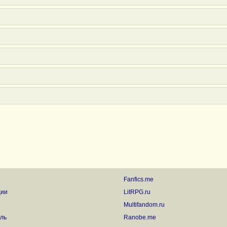
Fanfics.me
ции
LitRPG.ru
Multifandom.ru
ль
Ranobe.me