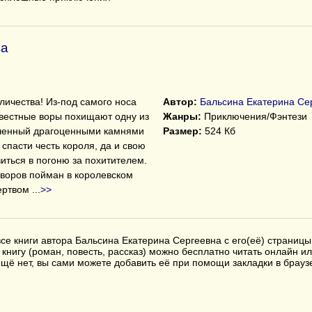
ва
личества! Из-под самого носа
Автор:
Бальсина Екатерина Се
звестные воры похищают одну из
Жанры:
Приключения/Фэнтези
ашенный драгоценными камнями
Размер:
524 Кб
 спасти честь короля, да и свою
иться в погоню за похитителем.
з воров пойман в королевском
мертвом
...
>>
се книги автора Бальсина Екатерина Сергеевна с его(её) страницы
книгу (роман, повесть, рассказ) можно бесплатно читать онлайн ил
с ещё нет, вы сами можете добавить её при помощи закладки в бра