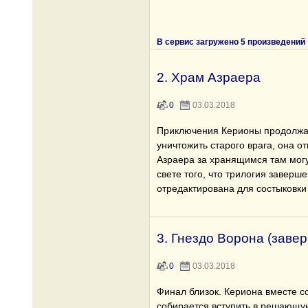
В сервис загружено 5 произведений
2. Храм Азраера
0
03.03.2018
Приключения Керионы продолжаю
уничтожить старого врага, она о
Азраера за хранящимся там мог
свете того, что трилогия заверш
отредактирована для состыковки
3. Гнездо Ворона (заве
0
03.03.2018
Финал близок. Кериона вместе 
собирается вступить в решающую 