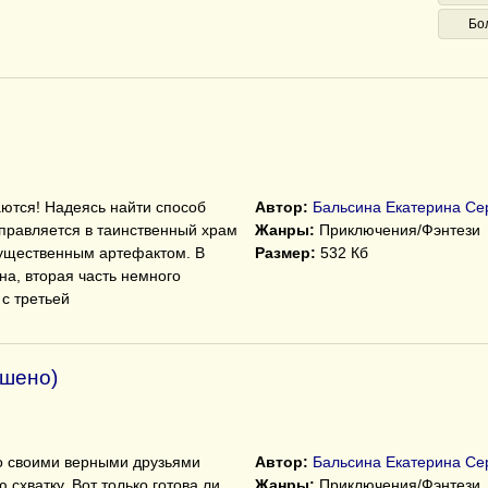
Бо
тся! Надеясь найти способ
Автор:
Бальсина Екатерина Се
тправляется в таинственный храм
Жанры:
Приключения/Фэнтези
ущественным артефактом. В
Размер:
532 Кб
ена, вторая часть немного
 с третьей
ршено)
со своими верными друзьями
Автор:
Бальсина Екатерина Се
схватку. Вот только готова ли
Жанры:
Приключения/Фэнтези