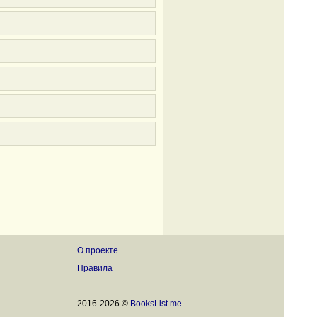
О проекте
Правила
2016-2026 ©
BooksList.me