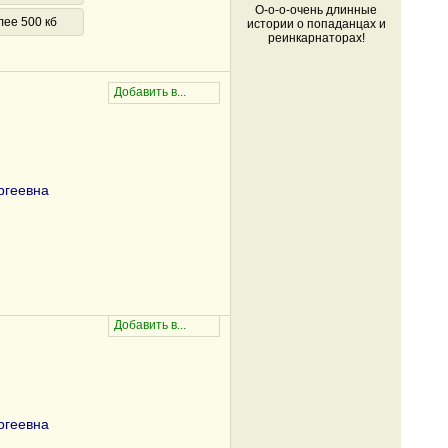
О-о-о-очень длинные
лее 500 кб
истории о попаданцах и
реинкарнаторах!
ргеевна
ргеевна