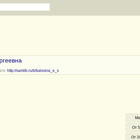
ргеевна
ате:
http://samlib.ru/b/balxsina_e_s
Ме
От 5
От 2