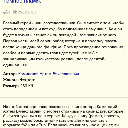
Темное пламя.
3
25.12.2013
Главный герой - наш соотечественник. Он мечтает о том, чтобы
стать попаданцем и вот судьба подкидывает ему шанс. Кем он
будет в жизни и станет ли он легендой - все зависит от него.
Первая часть моей серии работ, которые я продолжу писать
после конца данного фанфика. Пока произведение откровенно
слабое и первые десять глав идет тупейшее МС с
зашкаливающим количеством роялей, после десятой-
одиннад
...
>>
Автор:
Каминский Артем Вячеславович
Жанры:
Фэнтези
Размер:
233 Кб
На этой странице расположены все книги автора Каминский
Артем Вячеславович с его(её) страницы на самиздате, которые
были загружены в наш сервис. Каждую книгу (роман, повесть,
рассказ) можно бесплатно читать онлайн или скачать в
формате fb2 или ePub. Если какой-то книги у нас ещё нет, вы