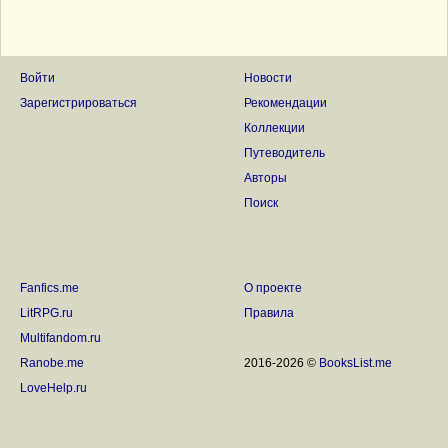
Войти
Новости
Зарегистрироваться
Рекомендации
Коллекции
Путеводитель
Авторы
Поиск
Fanfics.me
О проекте
LitRPG.ru
Правила
Multifandom.ru
Ranobe.me
2016-2026 ©
BooksList.me
LoveHelp.ru