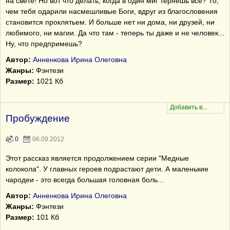
на свете! Но вот что делать, когда в один миг теряешь всё? То,
чем тебя одарили насмешливые Боги, вдруг из благословения
становится проклятьем. И больше нет ни дома, ни друзей, ни
любимого, ни магии. Да что там - теперь ты даже и не человек...
Ну, что предпримешь?
Автор:
Анненкова Ирина Олеговна
Жанры:
Фэнтези
Размер:
1021 Кб
Пробуждение
0
06.09.2012
Этот рассказ является продолжением серии "Медные
колокола". У главных героев подрастают дети. А маленькие
чародеи - это всегда большая головная боль...
Автор:
Анненкова Ирина Олеговна
Жанры:
Фэнтези
Размер:
101 Кб