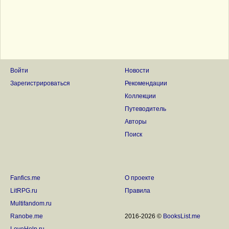
Войти
Новости
Зарегистрироваться
Рекомендации
Коллекции
Путеводитель
Авторы
Поиск
Fanfics.me
О проекте
LitRPG.ru
Правила
Multifandom.ru
Ranobe.me
2016-2026 ©
BooksList.me