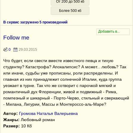
От 200 до 500 кб
Более 500 кб
В сервис загружено 5 произведений
Follow me
0
29.03.2015
Что будет, если свести вместе известного певца и тихую
студентку? Катастрофа? Апокалипсис? А может... любовь? Так
или иначе, судьбы уже прописаны, роли распределены. И
главная из них принадлежит солнечной Италии, куда группа
уезжает в турне. Так что же сотворит с парочкой мягкий и
романтичный дух Флоренции, живой и подвижный - Рима,
помпезный и шикарный - Порто-Черво, стильный и сверкающий
- Милана, Лигурии, Массы и Монтероссо-аль-Маре?
Автор:
Громова Наталья Валерьевна
Жанры:
Любовный роман
Размер:
10 Кб