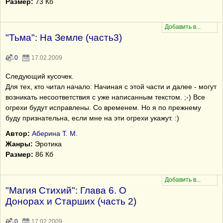
Размер:
73 Кб
"Тьма": На Земле (часть3)
0
17.02.2009
Следующий кусочек.
Для тех, кто читал начало: Начиная с этой части и далее - могут
возникать несоответствия с уже написанным текстом. ;-) Все
огрехи будут исправлены. Со временем. Но я по прежнему
буду признательна, если мне на эти огрехи укажут. :)
Автор:
Аберина Т. М.
Жанры:
Эротика
Размер:
86 Кб
"Магия Стихий": Глава 6. О
Донорах и Старших (часть 2)
0
17.02.2009