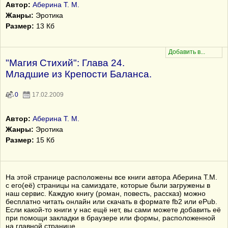
Автор:
Аберина Т. М.
Жанры:
Эротика
Размер:
13 Кб
"Магия Стихий": Глава 24.
Младшие из Крепости Баланса.
0
17.02.2009
Автор:
Аберина Т. М.
Жанры:
Эротика
Размер:
15 Кб
На этой странице расположены все книги автора Аберина Т.М.
с его(её) страницы на самиздате, которые были загружены в
наш сервис. Каждую книгу (роман, повесть, рассказ) можно
бесплатно читать онлайн или скачать в формате fb2 или ePub.
Если какой-то книги у нас ещё нет, вы сами можете добавить её
при помощи закладки в браузере или формы, расположенной
на главной странице.