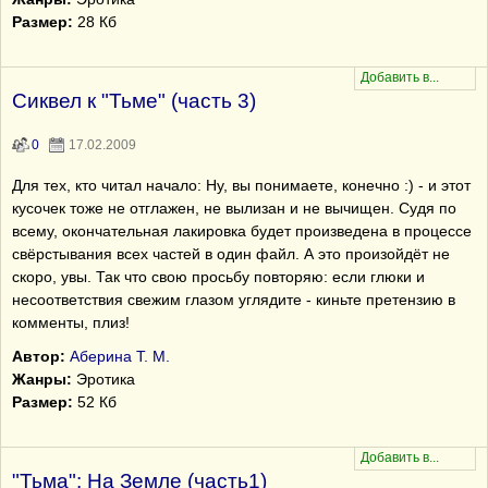
Размер:
28 Кб
Сиквел к "Тьме" (часть 3)
0
17.02.2009
Для тех, кто читал начало: Ну, вы понимаете, конечно :) - и этот
кусочек тоже не отглажен, не вылизан и не вычищен. Судя по
всему, окончательная лакировка будет произведена в процессе
свёрстывания всех частей в один файл. А это произойдёт не
скоро, увы. Так что свою просьбу повторяю: если глюки и
несоответствия свежим глазом углядите - киньте претензию в
комменты, плиз!
Автор:
Аберина Т. М.
Жанры:
Эротика
Размер:
52 Кб
"Тьма": На Земле (часть1)