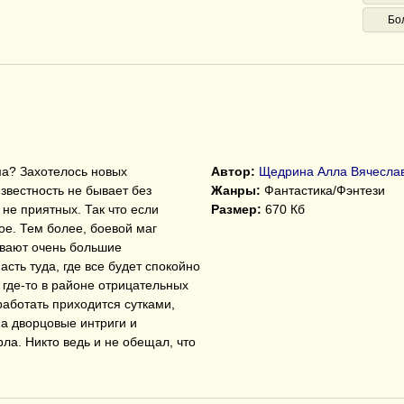
Бо
а? Захотелось новых
Автор:
Щедрина Алла Вячесла
звестность не бывает без
Жанры:
Фантастика/Фэнтези
не приятных. Так что если
Размер:
670 Кб
ое. Тем более, боевой маг
евают очень большие
сть туда, где все будет спокойно
 где-то в районе отрицательных
 работать приходится сутками,
 а дворцовые интриги и
рла. Никто ведь и не обещал, что