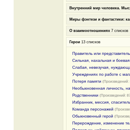
Внутренний мир человека. Мыс
Миры фэнтези и фантастики: к
О взаимоотношениях
7 списков
Герои
13 списков
Правитель или представитель
Сильная, нахальная и боевая
Слабая, невезучая, нуждающа
Учреждениях по работе с ма
Потеря памяти
(Произведений: 
Необыкновенная личность, н
Родственники
(Произведений: 8
Избранник, мессия, спасител
Команда персонажей
(Произве
Обыкновенный герой
(Произве
Перерождение, изменение те