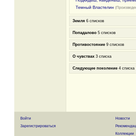
Подкидыш, найденыш, прие
Темный Властелин
(Произведен
Земля
6 списков
Попадалово
5 списков
Противостояние
9 списков
О чувствах
3 списка
Следующее поколение
4 списка
Войти
Новости
Зарегистрироваться
Рекоменда
Коллекции