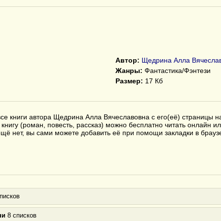
Автор:
Щедрина Алла Вячесла
Жанры:
Фантастика/Фэнтези
Размер:
17 Кб
се книги автора Щедрина Алла Вячеславовна с его(её) страницы н
книгу (роман, повесть, рассказ) можно бесплатно читать онлайн ил
с ещё нет, вы сами можете добавить её при помощи закладки в бра
писков
ни
8 списков