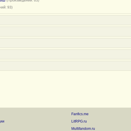
мыш
(Произведений: 63)
ий: 93)
Fanfics.me
ции
LitRPG.ru
Multifandom.ru