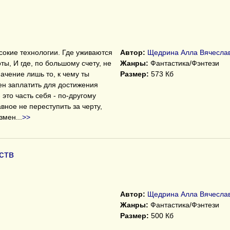
сокие технологии. Где уживаются
Автор:
Щедрина Алла Вячесла
ты, И где, по большому счету, не
Жанры:
Фантастика/Фэнтези
начение лишь то, к чему ты
Размер:
573 Кб
ен заплатить для достижения
это часть себя - по-другому
авное не переступить за черту,
азмен
...
>>
ств
Автор:
Щедрина Алла Вячесла
Жанры:
Фантастика/Фэнтези
Размер:
500 Кб