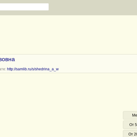
вовна
ате:
http://samlib.ru/s/shedrina_a_w
Ме
От 5
От 2