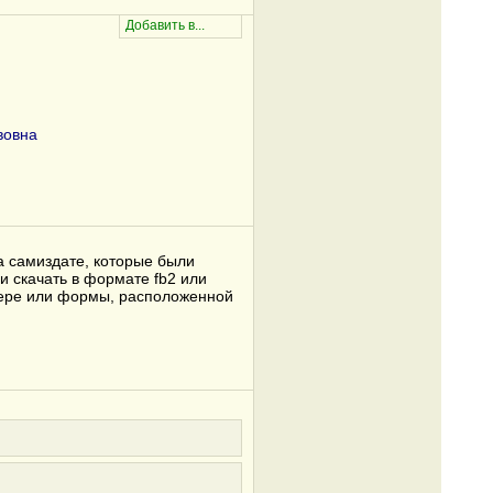
вовна
а самиздате, которые были
и скачать в формате fb2 или
узере или формы, расположенной