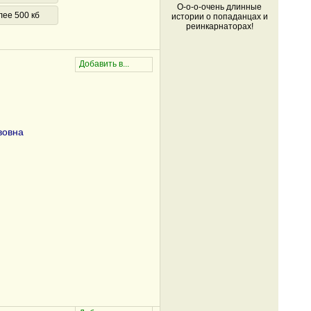
О-о-о-очень длинные
лее 500 кб
истории о попаданцах и
реинкарнаторах!
вовна