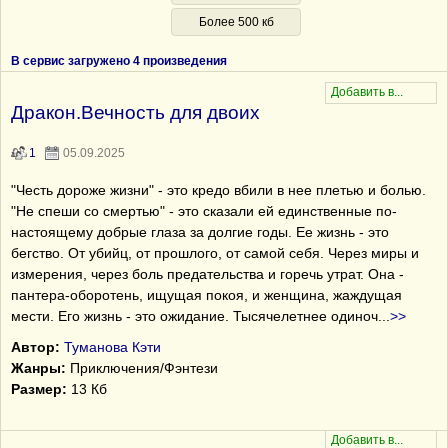
Более 500 кб
В сервис загружено 4 произведения
Дракон.Вечность для двоих
1
05.09.2025
"Честь дороже жизни" - это кредо вбили в нее плетью и болью.
"Не спеши со смертью" - это сказали ей единственные по-
настоящему добрые глаза за долгие годы. Ее жизнь - это
бегство. От убийц, от прошлого, от самой себя. Через миры и
измерения, через боль предательства и горечь утрат. Она -
пантера-оборотень, ищущая покоя, и женщина, жаждущая
мести. Его жизнь - это ожидание. Тысячелетнее одиноч
...
>>
Автор:
Туманова Кэти
Жанры:
Приключения/Фэнтези
Размер:
13 Кб