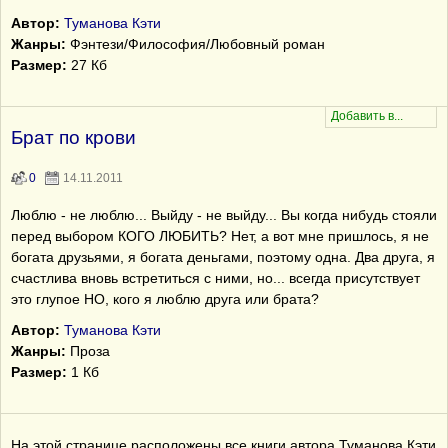
Автор:
Туманова Кэти
Жанры:
Фэнтези/Философия/Любовный роман
Размер:
27 Кб
Брат по крови
0
14.11.2011
Люблю - не люблю... Выйду - не выйду... Вы когда нибудь стояли
перед выбором КОГО ЛЮБИТЬ? Нет, а вот мне пришлось, я не
богата друзьями, я богата деньгами, поэтому одна. Два друга, я
счастлива вновь встретиться с ними, но... всегда присутствует
это глупое НО, кого я люблю друга или брата?
Автор:
Туманова Кэти
Жанры:
Проза
Размер:
1 Кб
На этой странице расположены все книги автора Туманова Кэти