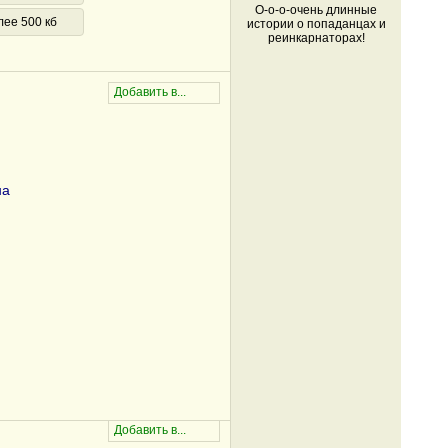
О-о-о-очень длинные
лее 500 кб
истории о попаданцах и
реинкарнаторах!
на