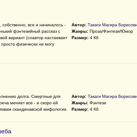
, собственно, все и начиналось -
Автор:
Такаги Магира Борисов
енький фэнтезийный рассказ с
Жанры:
Проза/Фэнтези/Юмор
ой вариант (соавтор настаивает
Размер:
4 Кб
 просто физически не могу
олнению долга. Смертные для
Автор:
Такаги Магира Борисов
реча меняет все - и скоро ей
Жанры:
Фэнтези
отивам скандинавской мифологии.
Размер:
4 Кб
неба