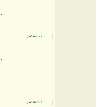
на
на