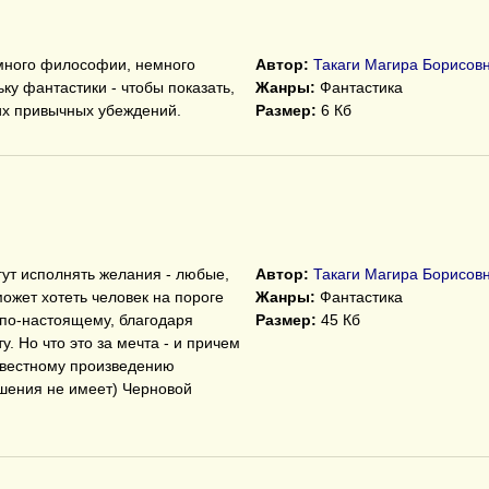
много философии, немного
Автор:
Такаги Магира Борисов
ку фантастики - чтобы показать,
Жанры:
Фантастика
их привычных убеждений.
Размер:
6 Кб
гут исполнять желания - любые,
Автор:
Такаги Магира Борисов
ожет хотеть человек на пороге
Жанры:
Фантастика
 по-настоящему, благодаря
Размер:
45 Кб
. Но что это за мечта - и причем
звестному произведению
шения не имеет) Черновой