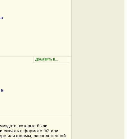
на
на
амиздате, которые были
и скачать в формате fb2 или
узере или формы, расположенной