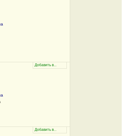
на
на
а