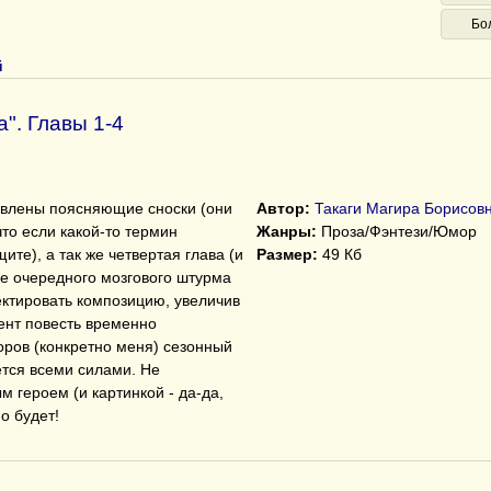
Бо
й
". Главы 1-4
авлены поясняющие сноски (они
Автор:
Такаги Магира Борисов
что если какой-то термин
Жанры:
Проза/Фэнтези/Юмор
ите), а так же четвертая глава (и
Размер:
49 Кб
ле очередного мозгового штурма
ктировать композицию, увеличив
ент повесть временно
оров (конкретно меня) сезонный
ется всеми силами. Не
м героем (и картинкой - да-да,
о будет!