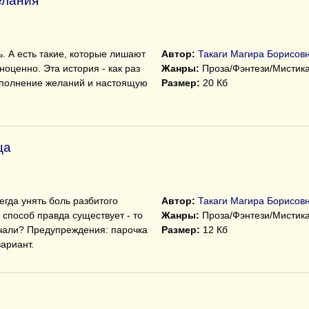
елания
. А есть такие, которые лишают
Автор:
Такаги Магира Борисов
оценно. Эта история - как раз
Жанры:
Проза/Фэнтези/Мистик
исполнение желаний и настоящую
Размер:
20 Кб
ца
егда унять боль разбитого
Автор:
Такаги Магира Борисов
й способ правда существует - то
Жанры:
Проза/Фэнтези/Мистик
ечали? Предупреждения: парочка
Размер:
12 Кб
ариант.