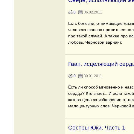
Сеере, исполняющий ж
0
06.02.2011
Есть болезни, отнимающие жизнь
человека шансов прожить ее полн
про такой случай. А также про 
любовь. Черновой вариант.
Гаап, исцеляющий серд
0
30.01.2011
Есть ли способ мгновенно и навс
сердца? Кто знает... И если тако
какова цена за избавление от п
малоцензурных слов. Черновой в
Сестры Юки. Часть 1