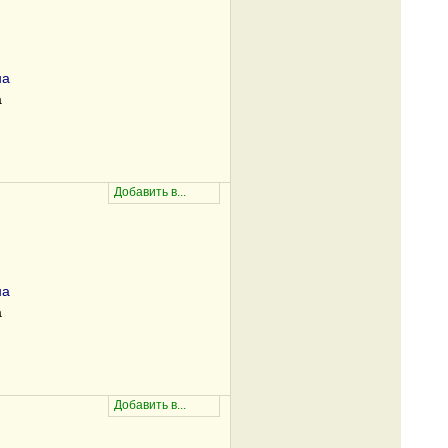
на
а
на
а