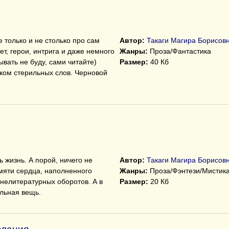
 только и не столько про сам
Автор:
Такаги Магира Борисов
ет, герои, интрига и даже немного
Жанры:
Проза/Фантастика
вать не буду, сами читайте)
Размер:
40 Кб
ком стерильных слов. Черновой
 жизнь. А порой, ничего не
Автор:
Такаги Магира Борисов
амяти сердца, наполненного
Жанры:
Проза/Фэнтези/Мистик
 нелитературных оборотов. А в
Размер:
20 Кб
ельная вещь.