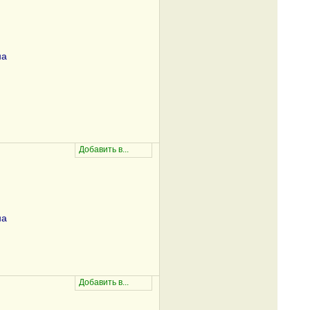
на
на