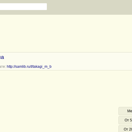
на
ате:
http://samlib.ru/t/takagi_m_b
Ме
От 5
От 2