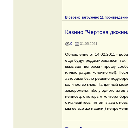
В сервис загружено 11 произведени
Казино "Чертова дюжина
0
31.05.2011
Обновление от 14.02.2011 - доб
еще будут редактироваться, так 
вызывает вопросы - прошу, сообщ
иллюстрация, конечно же!). Пос
авторами было решено подкорре
количество глав. На данный мом
заморожена, ибо у одного из авт
неписец, с которым контора бор
отчаивайтесь, пятая глава с новы
мы ее все же нашли!) непременн