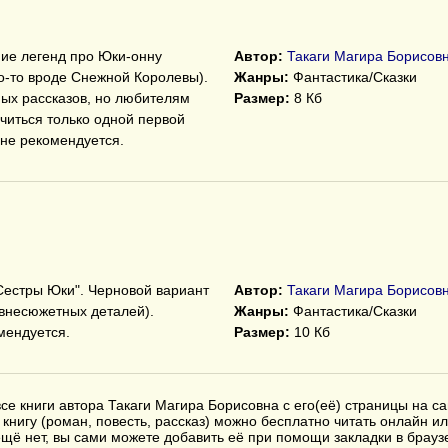
ние легенд про Юки-онну
Автор:
Такаги Магира Борисов
то-то вроде Снежной Королевы).
Жанры:
Фантастика/Сказки
ных рассказов, но любителям
Размер:
8 Кб
читься только одной первой
не рекомендуется.
Сестры Юки". Черновой вариант
Автор:
Такаги Магира Борисов
внесюжетных деталей).
Жанры:
Фантастика/Сказки
мендуется.
Размер:
10 Кб
се книги автора Такаги Магира Борисовна с его(её) страницы на с
книгу (роман, повесть, рассказ) можно бесплатно читать онлайн ил
с ещё нет, вы сами можете добавить её при помощи закладки в бра