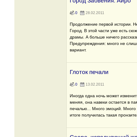
Город Забвения: Айро
0
28.02.2011
Продолжение первой истории. Не
Город. В этой части уже есть сюж
драмы. А больше ничего рассказы
Предупреждения: много не слиш
вариант.
Глоток печали
0
13.02.2011
Иногда одна ночь может изменить
меняя, она навеки остается в п
печалью... Много эмоций. Много
итоге получилась такая пронзит