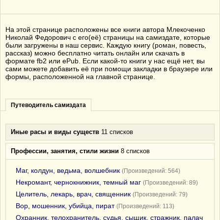
На этой странице расположены все книги автора Млекоченко
Николай Федорович с его(её) страницы на самиздате, которые
были загружены в наш сервис. Каждую книгу (роман, повесть,
рассказ) можно бесплатно читать онлайн или скачать в
формате fb2 или ePub. Если какой-то книги у нас ещё нет, вы
сами можете добавить её при помощи закладки в браузере или
формы, расположенной на главной странице.
Путеводитель самиздата
Иные расы и виды существ
11 списков
Профессии, занятия, стили жизни
8 списков
Маг, колдун, ведьма, волшебник
(Произведений: 564)
Некромант, чернокнижник, темный маг
(Произведений: 89)
Целитель, лекарь, врач, священник
(Произведений: 79)
Вор, мошенник, убийца, пират
(Произведений: 113)
Охранник, телохранитель, судья, сыщик, стражник, палач