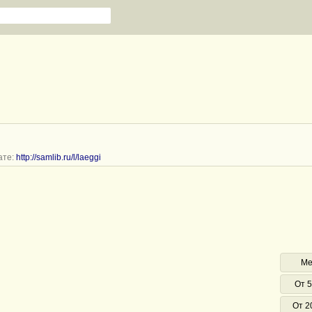
ате:
http://samlib.ru/l/laeggi
Ме
От 5
От 2