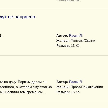
ждут не напрасно
1.
Автор:
Расси Л.
Жанры:
Фэнтези/Сказки
Размер:
13 Кб
ал на дачу. Первым делом он
Автор:
Расси Л.
олепного, о котором ему столько
Жанры:
Проза/Приключения
ный Василий тем временем...
Размер:
15 Кб