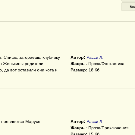
Бо
. Спишь, загораешь, клубнику
Автор:
Расси Л.
Но Женькины родители
Жанры:
Проза/Фантастика
, да вот оставили они кота и
Размер:
18 Кб
 появляется Маруся.
Автор:
Расси Л.
Жанры:
Проза/Приключения
Размер:
15 Кб