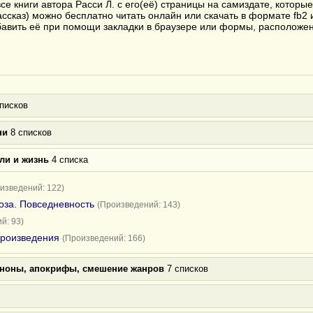
е книги автора Расси Л. с его(её) страницы на самиздате, которы
ассказ) можно бесплатно читать онлайн или скачать в формате fb2 и
бавить её при помощи закладки в браузере или формы, расположен
писков
ни
8 списков
ли и жизнь
4 списка
изведений: 122)
оза. Повседневность
(Произведений: 143)
й: 93)
произведения
(Произведений: 166)
аноны, апокрифы, смешение жанров
7 списков