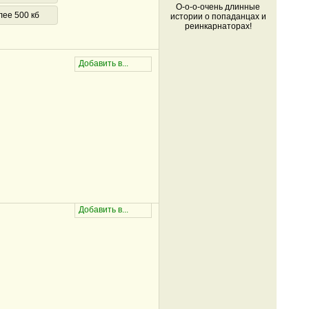
О-о-о-очень длинные
лее 500 кб
истории о попаданцах и
реинкарнаторах!