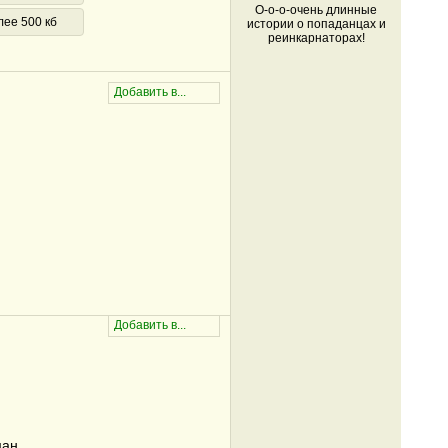
О-о-о-очень длинные
лее 500 кб
истории о попаданцах и
реинкарнаторах!
ман