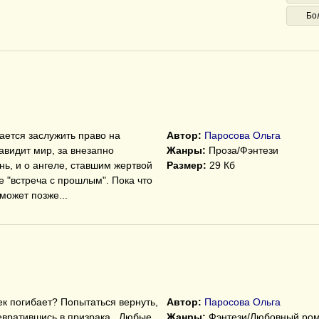
Бо
ается заслужить право на
Автор:
Паросова Ольга
авидит мир, за внезапно
Жанры:
Проза/Фэнтези
ь, и о ангеле, ставшим жертвой
Размер:
29 Кб
 "встреча с прошлым". Пока что
может позже...
к погибает? Попытаться вернуть,
Автор:
Паросова Ольга
ревратившись в призрака...Любые
Жанры:
Фэнтези/Любовный ро