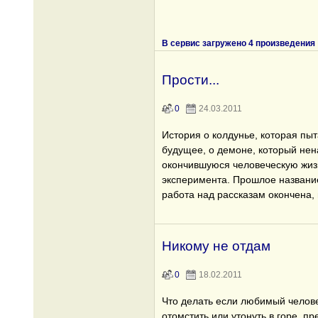
В сервис загружено 4 произведения
Прости...
0
24.03.2011
История о колдунье, которая пыт
будущее, о демоне, который нен
окончившуюся человеческую жизн
эксперимента. Прошлое название
работа над рассказам окончена, 
Никому не отдам
0
18.02.2011
Что делать если любимый челове
отомстить или утонуть в горе, п