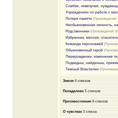
Слабая, невезучая, нуждающа
Учреждениях по работе с ма
Потеря памяти
(Произведений: 
Необыкновенная личность, н
Родственники
(Произведений: 8
Избранник, мессия, спасител
Команда персонажей
(Произве
Обыкновенный герой
(Произве
Перерождение, изменение те
Подкидыш, найденыш, прие
Темный Властелин
(Произведен
Земля
6 списков
Попадалово
5 списков
Противостояние
9 списков
О чувствах
3 списка