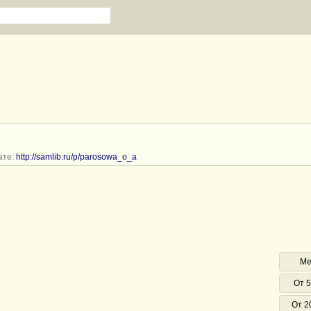
ате:
http://samlib.ru/p/parosowa_o_a
Ме
От 5
От 2