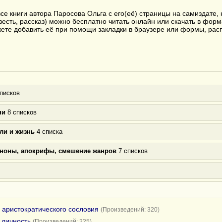
се книги автора Паросова Ольга с его(её) страницы на самиздате,
весть, рассказ) можно бесплатно читать онлайн или скачать в форм
ожете добавить её при помощи закладки в браузере или формы, ра
писков
ни
8 списков
ли и жизнь
4 списка
аноны, апокрифы, смешение жанров
7 списков
 аристократического сословия
(Произведений: 320)
 личность
(Произведений: 225)