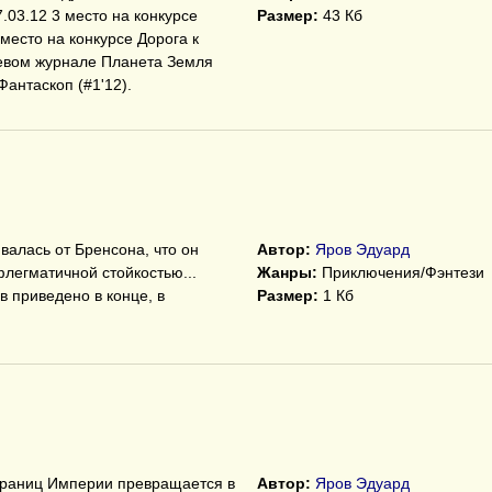
7.03.12 3 место на конкурсе
Размер:
43 Кб
место на конкурсе Дорога к
тевом журнале Планета Земля
Фантаскоп (#1'12).
валась от Бренсона, что он
Автор:
Яров Эдуард
флегматичной стойкостью...
Жанры:
Приключения/Фэнтези
 приведено в конце, в
Размер:
1 Кб
границ Империи превращается в
Автор:
Яров Эдуард