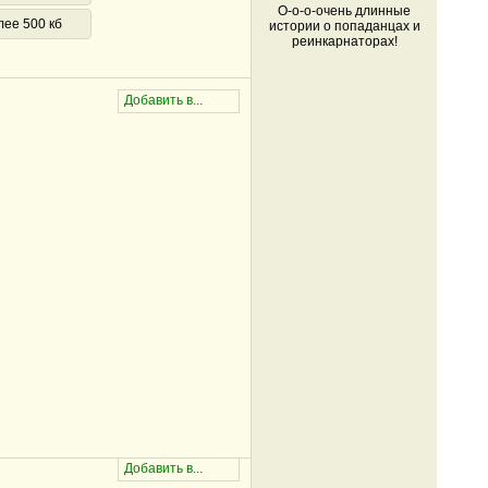
О-о-о-очень длинные
лее 500 кб
истории о попаданцах и
реинкарнаторах!