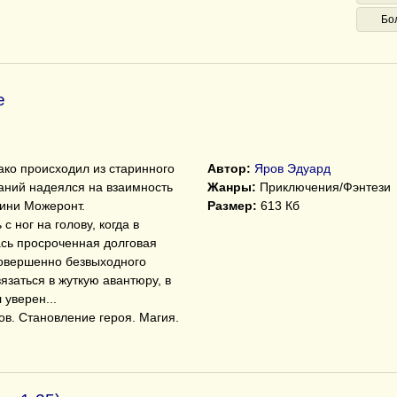
Бо
е
ако происходил из старинного
Автор:
Яров Эдуард
ваний надеялся на взаимность
Жанры:
Приключения/Фэнтези
фини Можеронт.
Размер:
613 Кб
с ног на голову, когда в
сь просроченная долговая
совершенно безвыходного
язаться в жуткую авантюру, в
 уверен...
ов. Становление героя. Магия.