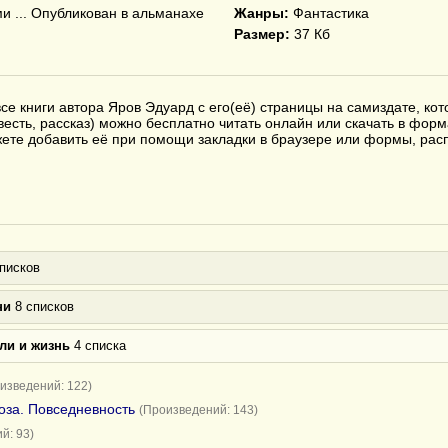
и ... Опубликован в альманахе
Жанры:
Фантастика
Размер:
37 Кб
се книги автора Яров Эдуард с его(её) страницы на самиздате, ко
весть, рассказ) можно бесплатно читать онлайн или скачать в форм
ожете добавить её при помощи закладки в браузере или формы, ра
писков
ни
8 списков
ли и жизнь
4 списка
изведений: 122)
оза. Повседневность
(Произведений: 143)
й: 93)