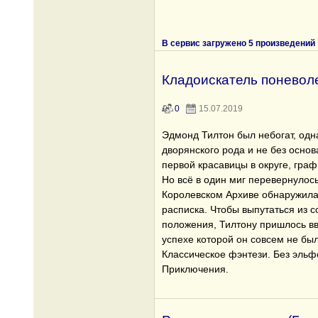
В сервис загружено 5 произведений
Кладоискатель поневол
0
15.07.2019
Эдмонд Тилтон был небогат, одн
дворянского рода и не без осно
первой красавицы в округе, гра
Но всё в один миг перевернулось 
Королевском Архиве обнаружила
расписка. Чтобы выпутаться из 
положения, Тилтону пришлось вв
успехе которой он совсем не был
Классическое фэнтези. Без эльф
Приключения.