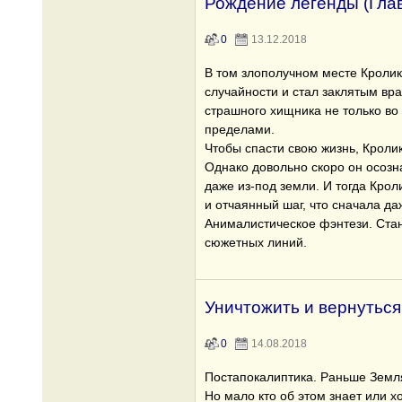
Рождение легенды (Глав
0
13.12.2018
В том злополучном месте Кролик
случайности и стал заклятым вр
страшного хищника не только во 
пределами.
Чтобы спасти свою жизнь, Кролик
Однако довольно скоро он осозн
даже из-под земли. И тогда Кро
и отчаянный шаг, что сначала даж
Анималистическое фэнтези. Стан
сюжетных линий.
Уничтожить и вернуться
0
14.08.2018
Постапокалиптика. Раньше Земля
Но мало кто об этом знает или х