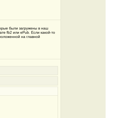
торые были загружены в наш
ате fb2 или ePub. Если какой-то
сположенной на главной