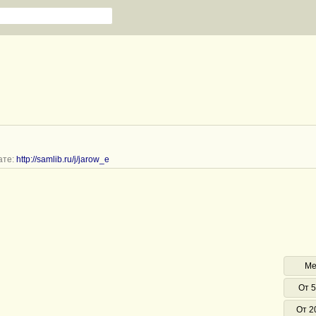
ате:
http://samlib.ru/j/jarow_e
Ме
От 5
От 2