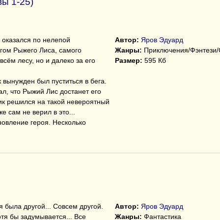
ы 1-25)
 оказался по нелепой
Автор:
Яров Эдуард
агом Рыжего Лиса, самого
Жанры:
Приключения/Фэнтези/
всём лесу, но и далеко за его
Размер:
595 Кб
 вынужден был пуститься в бега.
ал, что Рыжий Лис достанет его
лик решился на такой невероятный
е сам не верил в это...
овление героя. Несколько
 была другой... Совсем другой.
Автор:
Яров Эдуард
отя бы задумывается... Все
Жанры:
Фантастика