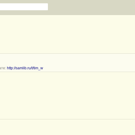
ате:
http://samlib.ru/t/tim_w