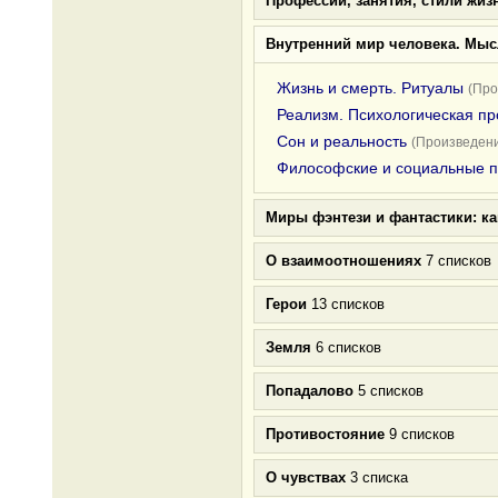
Профессии, занятия, стили жиз
Внутренний мир человека. Мыс
Жизнь и смерть. Ритуалы
(Про
Реализм. Психологическая пр
Сон и реальность
(Произведени
Философские и социальные 
Миры фэнтези и фантастики: к
О взаимоотношениях
7 списков
Герои
13 списков
Земля
6 списков
Попадалово
5 списков
Противостояние
9 списков
О чувствах
3 списка