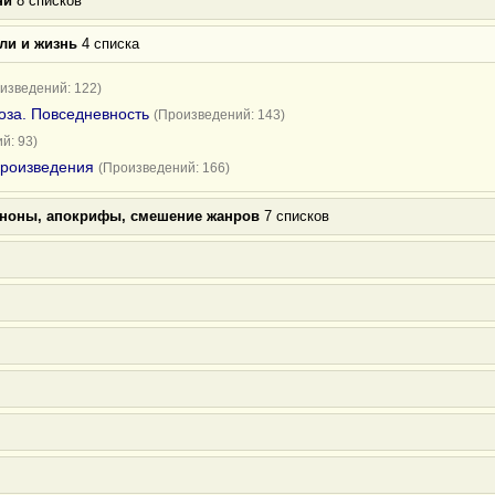
ни
8 списков
ли и жизнь
4 списка
изведений: 122)
оза. Повседневность
(Произведений: 143)
й: 93)
произведения
(Произведений: 166)
аноны, апокрифы, смешение жанров
7 списков