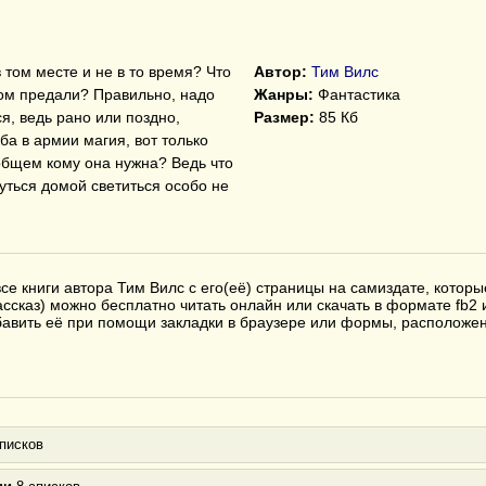
 том месте и не в то время? Что
Автор:
Тим Вилс
том предали? Правильно, надо
Жанры:
Фантастика
ся, ведь рано или поздно,
Размер:
85 Кб
ба в армии магия, вот только
 общем кому она нужна? Ведь что
уться домой светиться особо не
е книги автора Тим Вилс с его(её) страницы на самиздате, которы
ассказ) можно бесплатно читать онлайн или скачать в формате fb2 и
бавить её при помощи закладки в браузере или формы, расположен
писков