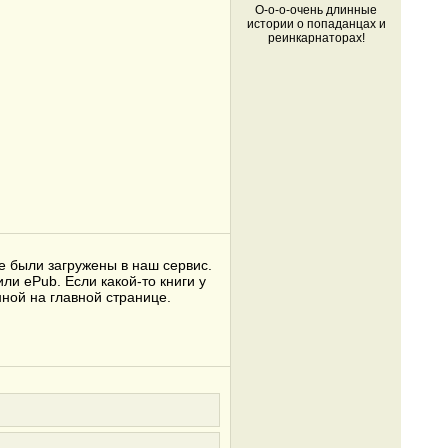
О-о-о-очень длинные
истории о попаданцах и
реинкарнаторах!
е были загружены в наш сервис.
ли ePub. Если какой-то книги у
ной на главной странице.