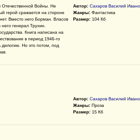
й Отечественной Войны. Не
Автор:
Сахаров Василий Ивано
ный герой сражается на стороне
Жанры:
Фантастика
нет. Вместо него Борман. Власов
Размер:
104 Кб
 него генерал Трухин.
осударства. Книга написана на
ествование в период 1946-го
 дилогию. Но это потом, под
ав.
Автор:
Сахаров Василий Ивано
Жанры:
Проза
Размер:
15 Кб