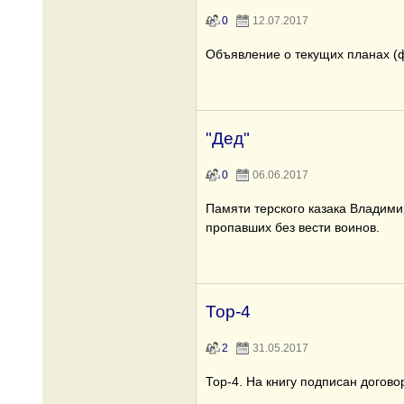
0
12.07.2017
Объявление о текущих планах (
"Дед"
0
06.06.2017
Памяти терского казака Владими
пропавших без вести воинов.
Тор-4
2
31.05.2017
Тор-4. На книгу подписан договор