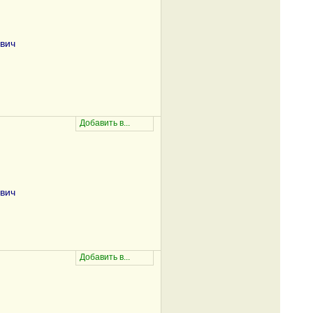
вич
вич