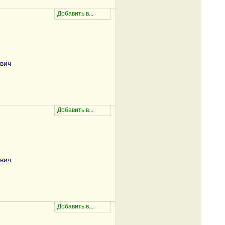
вич
вич