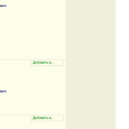
вич
вич