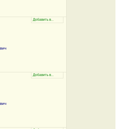
вич
вич