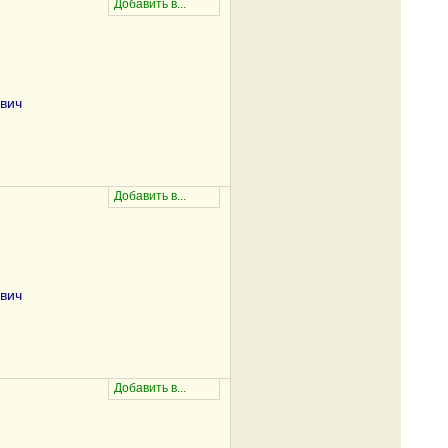
вич
вич