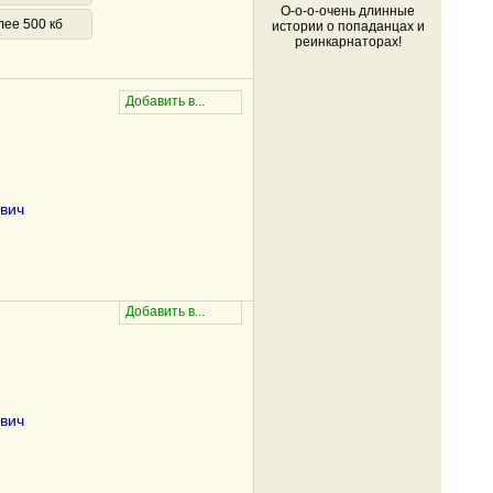
О-о-о-очень длинные
лее 500 кб
истории о попаданцах и
реинкарнаторах!
вич
вич