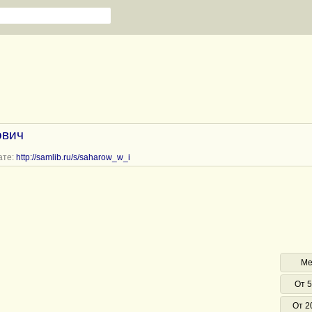
ович
ате:
http://samlib.ru/s/saharow_w_i
Ме
От 5
От 2