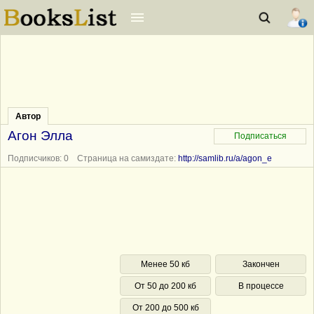
Автор
Агон Элла
Подписчиков: 0 Страница на самиздате:
http://samlib.ru/a/agon_e
Менее 50 кб
Закончен
От 50 до 200 кб
В процессе
От 200 до 500 кб