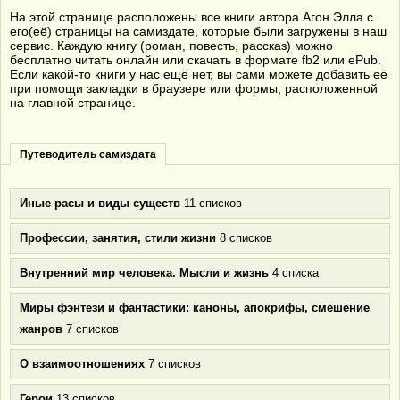
На этой странице расположены все книги автора Агон Элла с
его(её) страницы на самиздате, которые были загружены в наш
сервис. Каждую книгу (роман, повесть, рассказ) можно
бесплатно читать онлайн или скачать в формате fb2 или ePub.
Если какой-то книги у нас ещё нет, вы сами можете добавить её
при помощи закладки в браузере или формы, расположенной
на главной странице.
Путеводитель самиздата
Иные расы и виды существ
11 списков
Профессии, занятия, стили жизни
8 списков
Внутренний мир человека. Мысли и жизнь
4 списка
Миры фэнтези и фантастики: каноны, апокрифы, смешение
жанров
7 списков
О взаимоотношениях
7 списков
Герои
13 списков