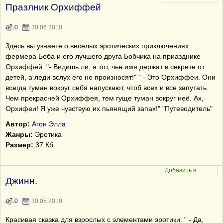
Празлник Орхиффей
0
30.06.2010
Здесь вы узнаете о веселых эротических приключениях
фермера Боба и его лучшего друга Бобчика на приазднике
Орхиффей. "- Видишь ли, я тот, чье имя держат в секрете от
детей, а леди вслух его не произносят!" " - Это Орхиффеи. Они
всегда туман вокруг себя напускают, чтоб всех и все запутать.
Чем прекрасней Орхиффея, тем гуще туман вокруг неё. Ах,
Орхифеи! Я уже чувствую их пьянящий запах!" "Путеводитель"
Автор:
Агон Элла
Жанры:
Эротика
Размер:
37 Кб
Джинн.
0
30.05.2010
Красивая сказка для взрослых с элементами эротики. " - Да,