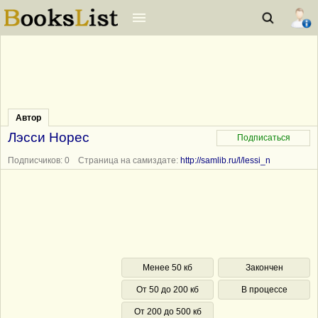
Автор
Лэсси Норес
Подписчиков: 0 Страница на самиздате:
http://samlib.ru/l/lessi_n
Менее 50 кб
Закончен
От 50 до 200 кб
В процессе
От 200 до 500 кб