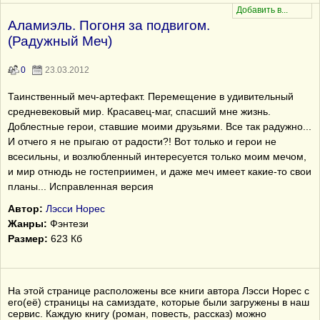
Аламиэль. Погоня за подвигом.
(Радужный Меч)
0
23.03.2012
Таинственный меч-артефакт. Перемещение в удивительный
средневековый мир. Красавец-маг, спасший мне жизнь.
Доблестные герои, ставшие моими друзьями. Все так радужно...
И отчего я не прыгаю от радости?! Вот только и герои не
всесильны, и возлюбленный интересуется только моим мечом,
и мир отнюдь не гостеприимен, и даже меч имеет какие-то свои
планы... Исправленная версия
Автор:
Лэсси Норес
Жанры:
Фэнтези
Размер:
623 Кб
На этой странице расположены все книги автора Лэсси Норес с
его(её) страницы на самиздате, которые были загружены в наш
сервис. Каждую книгу (роман, повесть, рассказ) можно