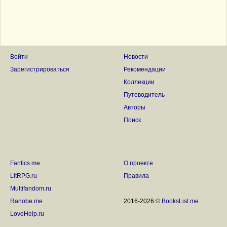
Войти
Новости
Зарегистрироваться
Рекомендации
Коллекции
Путеводитель
Авторы
Поиск
Fanfics.me
О проекте
LitRPG.ru
Правила
Multifandom.ru
Ranobe.me
2016-2026 ©
BooksList.me
LoveHelp.ru