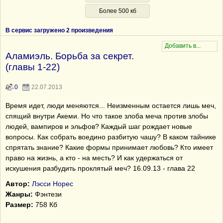
Более 500 кб
В сервис загружено 2 произведения
Аламиэль. Борьба за секрет.
(главы 1-22)
0
22.07.2013
Время идет, люди меняются... Неизменным остается лишь меч,
спящий внутри Акеми. Но что такое злоба меча против злобы
людей, вампиров и эльфов? Каждый шаг рождает новые
вопросы. Как собрать воедино разбитую чашу? В каком тайнике
спрятать знание? Какие формы принимает любовь? Кто имеет
право на жизнь, а кто - на месть? И как удержаться от
искушения разбудить проклятый меч? 16.09.13 - глава 22
Автор:
Лэсси Норес
Жанры:
Фэнтези
Размер:
758 Кб