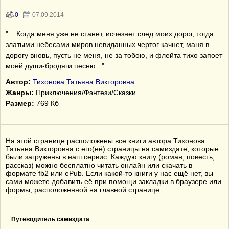
0
07.09.2014
"... Когда меня уже не станет, исчезнет след моих дорог, тогда
златыми небесами миров невиданных чертог качнет, маня в
дорогу вновь, пусть не меня, не за тобою, и флейта тихо запоет
моей души-бродяги песню..."
Автор:
Тихонова Татьяна Викторовна
Жанры:
Приключения/Фэнтези/Сказки
Размер:
769 Кб
На этой странице расположены все книги автора Тихонова
Татьяна Викторовна с его(её) страницы на самиздате, которые
были загружены в наш сервис. Каждую книгу (роман, повесть,
рассказ) можно бесплатно читать онлайн или скачать в
формате fb2 или ePub. Если какой-то книги у нас ещё нет, вы
сами можете добавить её при помощи закладки в браузере или
формы, расположенной на главной странице.
Путеводитель самиздата