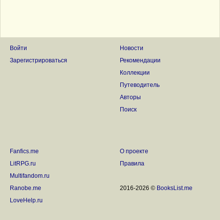
Войти
Новости
Зарегистрироваться
Рекомендации
Коллекции
Путеводитель
Авторы
Поиск
Fanfics.me
О проекте
LitRPG.ru
Правила
Multifandom.ru
Ranobe.me
2016-2026 ©
BooksList.me
LoveHelp.ru