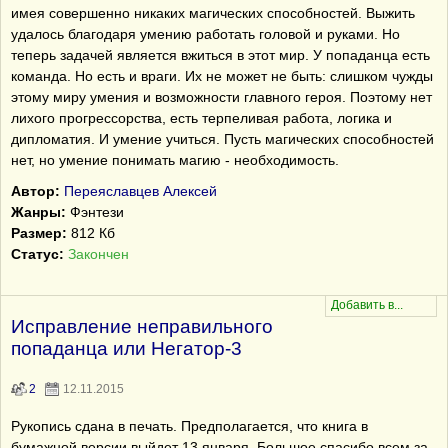
имея совершенно никаких магических способностей. Выжить
удалось благодаря умению работать головой и руками. Но
теперь задачей является вжиться в этот мир. У попаданца есть
команда. Но есть и враги. Их не может не быть: слишком чужды
этому миру умения и возможности главного героя. Поэтому нет
лихого прогрессорства, есть терпеливая работа, логика и
дипломатия. И умение учиться. Пусть магических способностей
нет, но умение понимать магию - необходимость.
Автор:
Переяславцев Алексей
Жанры:
Фэнтези
Размер:
812 Кб
Статус:
Закончен
Исправление неправильного
попаданца или Негатор-3
2
12.11.2015
Рукопись сдана в печать. Предполагается, что книга в
бумажной версии выйдет 13 января. Большое спасибо всем за