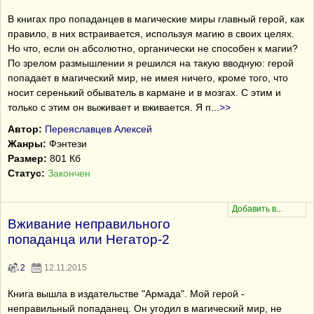
В книгах про попаданцев в магические миры главный герой, как
правило, в них встраивается, используя магию в своих целях.
Но что, если он абсолютно, органически не способен к магии?
По зрелом размышлении я решился на такую вводную: герой
попадает в магический мир, не имея ничего, кроме того, что
носит серенький обыватель в кармане и в мозгах. С этим и
только с этим он выживает и вживается. Я п
...
>>
Автор:
Переяславцев Алексей
Жанры:
Фэнтези
Размер:
801 Кб
Статус:
Закончен
Вживание неправильного
попаданца или Негатор-2
2
12.11.2015
Книга вышла в издательстве "Армада". Мой герой -
неправильный попаданец. Он угодил в магический мир, не