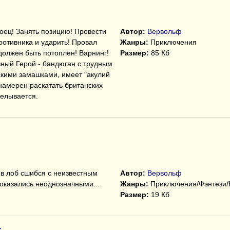
боец! Занять позицию! Провести
Автор:
Вервольф
ротивника и ударить! Провал
Жанры:
Приключения
должен быть потоплен! Варнинг!
Размер:
85 Кб
вный Герой - бандюган с трудным
скими замашками, имеет "акулий
намерен раскатать британских
делывается.
в лоб сшибся с неизвестным
Автор:
Вервольф
 оказались неоднозначными...
Жанры:
Приключения/Фэнтези
Размер:
19 Кб