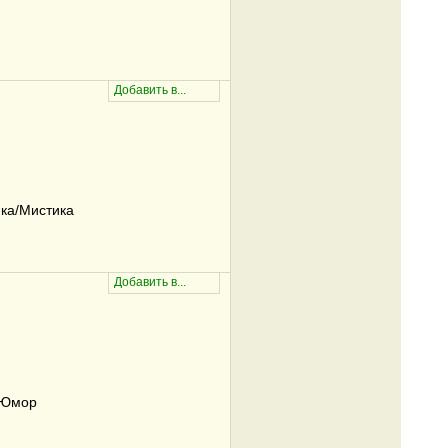
ка/Мистика
/Юмор