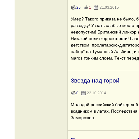
25
1
21.03.2015
Умер? Такого приказа не было, 
разведку! Узнать слабые места п
недопустим! Британский линкор 
Никакой политкорректности! Гла
детством, пролетарско-диктатор
набор" на Туманный Альбион, и 
магов тонким слоем. Текст пере
Звезда над горой
0
22.10.2014
Молодой российский байкер лоб 
всадником в латах. Последствия
Заморожен.