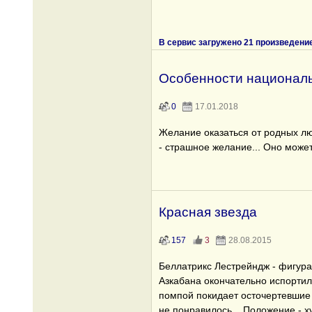
В сервис загружено 21 произведени
Особенности националь
0
17.01.2018
Желание оказаться от родных л
- страшное желание... Оно может
Красная звезда
157
3
28.08.2015
Беллатрикс Лестрейндж - фигура
Азкабана окончательно испортил
помпой покидает осточертевшие
не понравилось... Положение - х