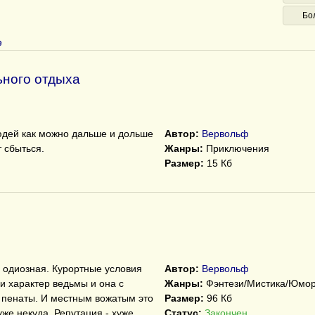
Бо
е
ного отдыха
юдей как можно дальше и дольше
Автор:
Вервольф
 сбыться.
Жанры:
Приключения
Размер:
15 Кб
 одиозная. Курортные условия
Автор:
Вервольф
и характер ведьмы и она с
Жанры:
Фэнтези/Мистика/Юмо
 пенаты. И местным вожатым это
Размер:
96 Кб
уже некуда. Репутация - хуже
Статус:
Закончен