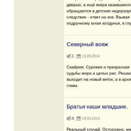
дверью, а ещё вчера казавшие
обращаются в детские недоразум
следствие - ответ на зов. Взыва
подручному юная колдунья, в гл
Северный вояж
1
15.05.2014
Скайрим. Суровая и прекрасная 
судьбы мира и целых рас. Решаю
выходит на новый виток, а в арх
глава.
Братья наши младшие.
0
19.03.2014
Реальный случай. Осторожно, ма