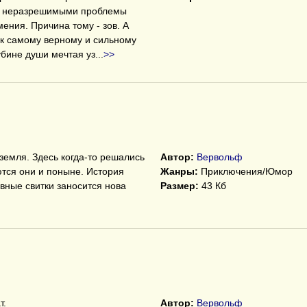
ся неразрешимыми проблемы
ения. Причина тому - зов. А
я к самому верному и сильному
убине души мечтая уз
...
>>
земля. Здесь когда-то решались
Автор:
Вервольф
тся они и поныне. История
Жанры:
Приключения/Юмор
ивные свитки заносится нова
Размер:
43 Кб
т.
Автор:
Вервольф