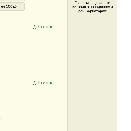
О-о-о-очень длинные
лее 500 кб
истории о попаданцах и
реинкарнаторах!
р