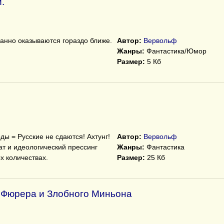
.
анно оказываются гораздо ближе.
Автор:
Вервольф
Жанры:
Фантастика/Юмор
Размер:
5 Кб
ы = Русские не сдаются! Ахтунг!
Автор:
Вервольф
ат и идеологический прессинг
Жанры:
Фантастика
х количествах.
Размер:
25 Кб
 Фюрера и Злобного Миньона