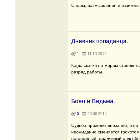
Споры, размышления и взаимный
Дневник попаданца.
1
11.10.2014
Когда скачки по мирам становят
разряд работы.
Боец и Ведьма.
0
20.08.2014
Судьба приходит внезапно, и е
неожиданно сменяется грохотом 
осторожный вкрадчивый стук обо