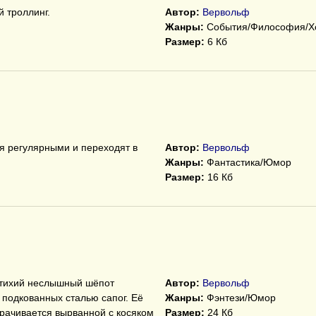
 троллинг.
Автор:
Вервольф
Жанры:
События/Философия/Х
Размер:
6 Кб
ся регулярными и переходят в
Автор:
Вервольф
Жанры:
Фантастика/Юмор
Размер:
16 Кб
ё тихий неслышный шёпот
Автор:
Вервольф
подкованных сталью сапог. Её
Жанры:
Фэнтези/Юмор
рачивается вырванной с косяком
Размер:
24 Кб