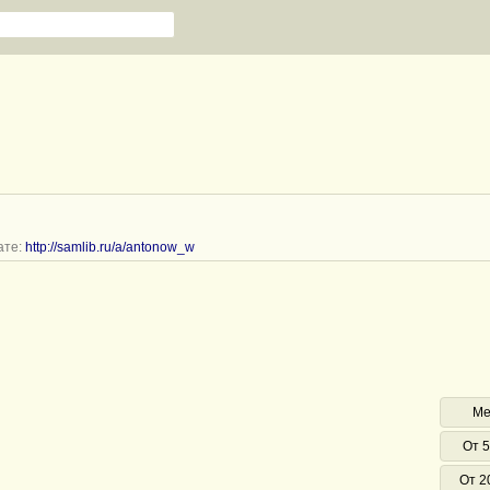
ате:
http://samlib.ru/a/antonow_w
Ме
От 5
От 2