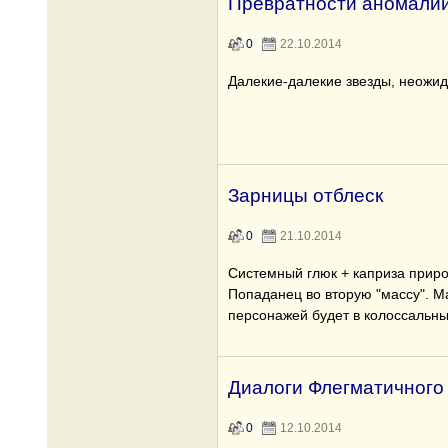
Превратности аномалий
0
22.10.2014
Далекие-далекие звезды, неожид
Зарницы отблеск
0
21.10.2014
Системный глюк + каприза природ
Попаданец во вторую "массу". М
персонажей будет в колоссальны
Диалоги Флегматичного
0
12.10.2014