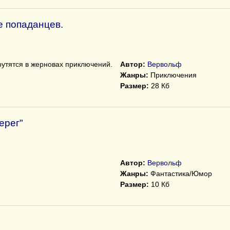
 попаданцев.
утятся в жерновах приключений.
Автор:
Вервольф
Жанры:
Приключения
Размер:
28 Кб
ерег"
Автор:
Вервольф
Жанры:
Фантастика/Юмор
Размер:
10 Кб