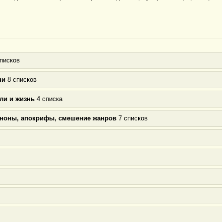
писков
ни
8 списков
ли и жизнь
4 списка
аноны, апокрифы, смешение жанров
7 списков