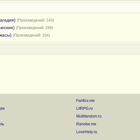
рагедия)
(Произведений: 143)
ческие)
(Произведений: 288)
ужасы)
(Произведений: 104)
Fanfics.me
ции
LitRPG.ru
Multifandom.ru
ль
Ranobe.me
LoveHelp.ru