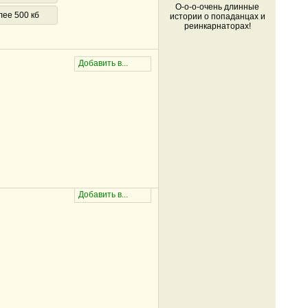
О-о-о-очень длинные
лее 500 кб
истории о попаданцах и
реинкарнаторах!