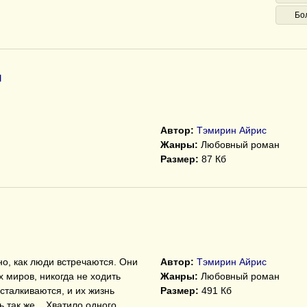
Бо
и
Автор:
Тэмирин Айрис
Жанры:
Любовный роман
Размер:
87 Кб
о, как люди встречаются. Они
Автор:
Тэмирин Айрис
 миров, никогда не ходить
Жанры:
Любовный роман
сталкиваются, и их жизнь
Размер:
491 Кб
 так же... Хватило одного