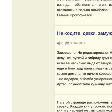
взгляда, чтобы понять, что он - в
оказалось, я сильно ошибалась.
Галине Прокофьевой
Не ходите, девки, замуж
0
30.04.2014
Завершено. Не редактировано. Н
девушке, пускай и гибриду двух 
если ее насильно выдают замуж?
еще и боги задумали сплавить с
крыло демона, то ничего хорошег
- не подарок, а бомба ускоренног
Артас, покажут тебе кузькину ма
На этой странице расположены в
сервис. Каждую книгу (роман, по
книги у нас ещё нет, вы сами м