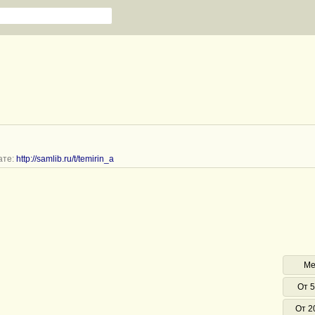
ате:
http://samlib.ru/t/temirin_a
Ме
От 5
От 2