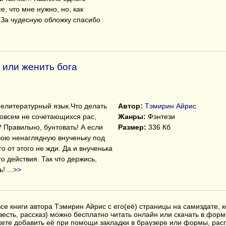
се, что мне нужно, но, как
..За чудесную обложку спасибо
 или женить бога
елитературный язык.Что делать
Автор:
Тэмирин Айрис
совсем не сочетающихся рас,
Жанры:
Фэнтези
 Правильно, бунтовать! А если
Размер:
336 Кб
вою ненаглядную внученьку под
о от этого не жди. Да и внученька
о действия. Так что держись,
ть!
...
>>
се книги автора Тэмирин Айрис с его(её) страницы на самиздате, 
весть, рассказ) можно бесплатно читать онлайн или скачать в форм
ожете добавить её при помощи закладки в браузере или формы, ра