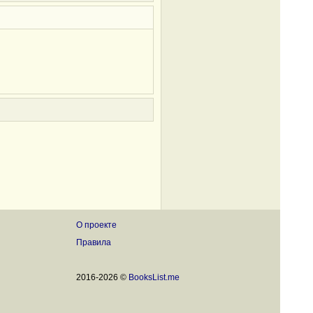
О проекте
Правила
2016-2026 ©
BooksList.me