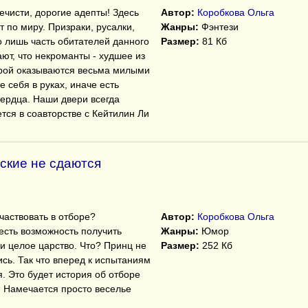
чисти, дорогие адепты! Здесь
Автор:
Коробкова Ольга
ит по миру. Призраки, русалки,
Жанры:
Фэнтези
 лишь часть обитателей данного
Размер:
81 Кб
ют, что некроманты - худшее из
орой оказываются весьма милыми
 себя в руках, иначе есть
сердца. Наши двери всегда
тся в соавторстве с Кейтилин Ли
ские не сдаются
аствовать в отборе?
Автор:
Коробкова Ольга
 есть возможность получить
Жанры:
Юмор
 и целое царство. Что? Принц не
Размер:
252 Кб
сь. Так что вперед к испытаниям
я. Это будет история об отборе
. Намечается просто веселье