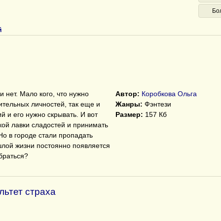
Бо
й
и нет. Мало кого, что нужно
Автор:
Коробкова Ольга
тельных личностей, так еще и
Жанры:
Фэнтези
 и его нужно скрывать. И вот
Размер:
157 Кб
кой лавки сладостей и принимать
Но в городе стали пропадать
шлой жизни постоянно появляется
обраться?
льтет страха