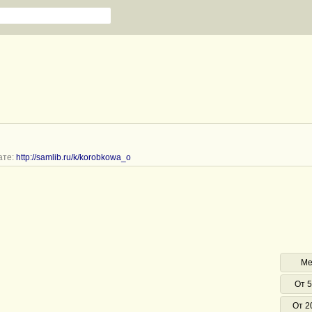
ате:
http://samlib.ru/k/korobkowa_o
Ме
От 5
От 2