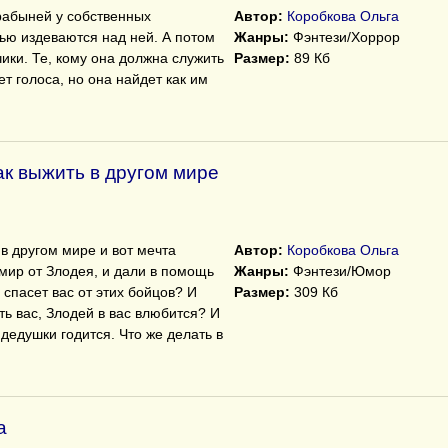
рабыней у собственных
Автор:
Коробкова Ольга
тью издеваются над ней. А потом
Жанры:
Фэнтези/Хоррор
ики. Те, кому она должна служить
Размер:
89 Кб
ет голоса, но она найдет как им
к выжить в другом мире
в другом мире и вот мечта
Автор:
Коробкова Ольга
 мир от Злодея, и дали в помощь
Жанры:
Фэнтези/Юмор
 спасет вас от этих бойцов? И
Размер:
309 Кб
ить вас, Злодей в вас влюбится? И
 дедушки годится. Что же делать в
а