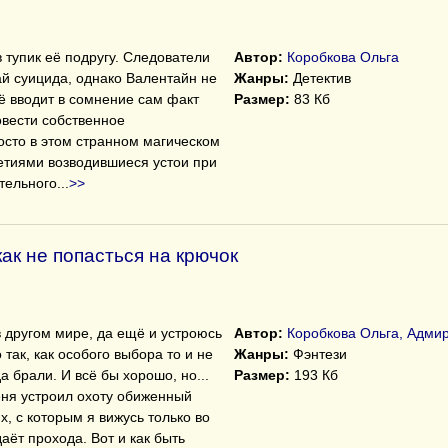
 тупик её подругу. Следователи
Автор:
Коробкова Ольга
ай суицида, однако Валентайн не
Жанры:
Детектив
её вводит в сомнение сам факт
Размер:
83 Кб
овести собственное
осто в этом странном магическом
етиями возводившиеся устои при
тельного
...
>>
ак не попасться на крючок
в другом мире, да ещё и устроюсь
Автор:
Коробкова Ольга, Адми
 так, как особого выбора то и не
Жанры:
Фэнтези
а брали. И всё бы хорошо, но...
Размер:
193 Кб
еня устроил охоту обиженный
, с которым я вижусь только во
аёт прохода. Вот и как быть