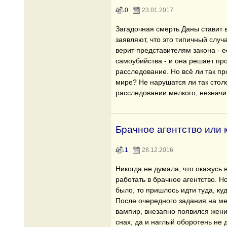
0
23.01.2017
Загадочная смерть Даны ставит в
заявляют, что это типичный случ
верит представителям закона - 
самоубийства - и она решает пр
расследование. Но всё ли так пр
мире? Не нарушатся ли так стол
расследовании мелкого, незначи
Брачное агентство или к
1
28.12.2016
Никогда не думала, что окажусь 
работать в брачное агентство. Но
было, то пришлось идти туда, куд
После очередного задания на м
вампир, внезапно появился жених
снах, да и наглый оборотень не д