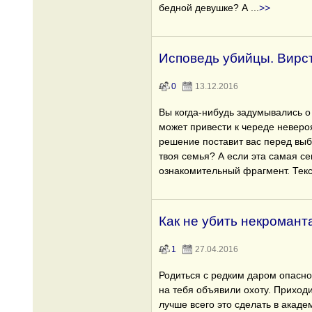
бедной девушке? А
...
>>
Исповедь убийцы. Вирс
0
13.12.2016
Вы когда-нибудь задумывались о
может привести к череде неверо
решение поставит вас перед вы
твоя семья? А если эта самая с
ознакомительный фрагмент. Текс
Как не убить некромант
1
27.04.2016
Родиться с редким даром опасно
на тебя объявили охоту. Приходи
лучше всего это сделать в акаде