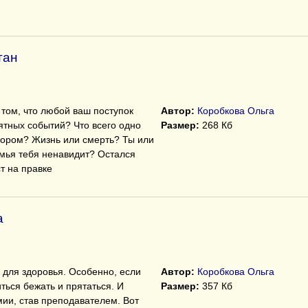
тан
 том, что любой ваш поступок
Автор:
Коробкова Ольга
ятных событий? Что всего одно
Размер:
268 Кб
бором? Жизнь или смерть? Ты или
емья тебя ненавидит? Остался
т на правке
а
 для здоровья. Особенно, если
Автор:
Коробкова Ольга
ться бежать и прятаться. И
Размер:
357 Кб
мии, став преподавателем. Вот