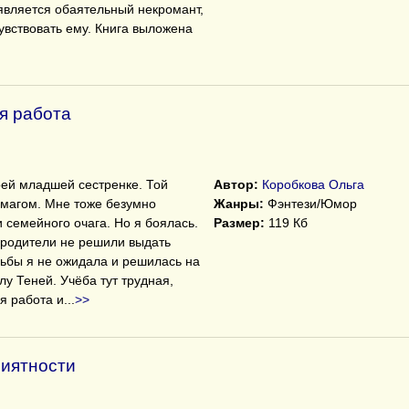
ъявляется обаятельный некромант,
вствовать ему. Книга выложена
я работа
оей младшей сестренке. Той
Автор:
Коробкова Ольга
ь магом. Мне тоже безумно
Жанры:
Фэнтези/Юмор
 семейного очага. Но я боялась.
Размер:
119 Кб
 родители не решили выдать
дьбы я не ожидала и решилась на
лу Теней. Учёба тут трудная,
я работа и
...
>>
риятности