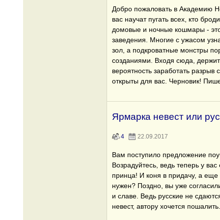
Добро пожаловать в Академию Не
вас научат пугать всех, кто брод
домовые и ночные кошмары - это
заведения. Многие с ужасом узна
зол, а подкроватные монстры п
созданиями. Входя сюда, держите
вероятность заработать разрыв 
открыты для вас. Черновик! Пише
Ярмарка невест или рус
4
22.09.2017
Вам поступило предложение поуч
Возрадуйтесь, ведь теперь у вас
принца! И коня в придачу, а еще
нужен? Поздно, вы уже согласили
и славе. Ведь русские не сдаютс
невест, автору хочется пошалить