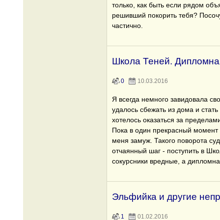
только, как быть если рядом об
решивший покорить тебя? Посочу
частично.
Школа Теней. Дипломна
0
10.03.2016
Я всегда немного завидовала св
удалось сбежать из дома и стат
хотелось оказаться за пределами
Пока в один прекрасный момент
меня замуж. Такого поворота су
отчаянный шаг - поступить в Шко
сокурсники вредные, а дипломна
Эльфийка и другие неп
1
01.02.2016