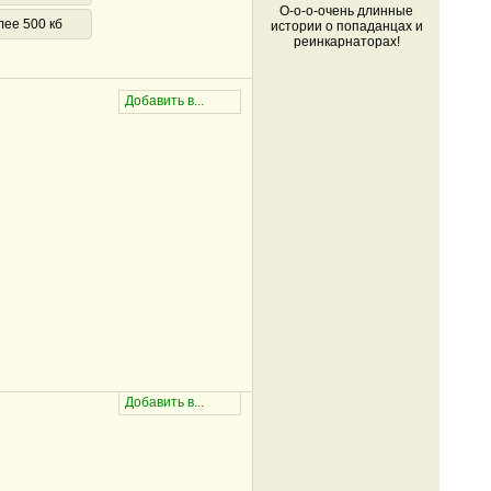
О-о-о-очень длинные
лее 500 кб
истории о попаданцах и
реинкарнаторах!