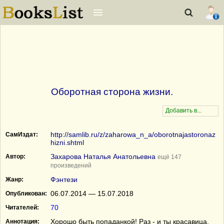
Оборотная сторона жизни.
http://samlib.ru/z/zaharowa_n_a/oborotnajastoronaz
СамИздат:
hizni.shtml
Захарова Наталья Анатольевна
Автор:
ещё 147
произведений
Фэнтези
Жанр:
06.07.2014 — 15.07.2018
Опубликован:
70
Читателей:
Хорошо быть попаданкой! Раз - и ты красавица,
Аннотация: