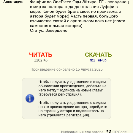
Фанфик по OnePiece Оды Эйтиро. ГГ - попаданец
Аннотация:
в мир за полтора года до отплытия Луффи в
море. Канон будет брать свое, но произвола от
автора будет море:) Часть первая, большого
количества связей с оригиналом пока нет (почти
самостоятельная история).
Статус: Завершено.
ЧИТАТЬ
СКАЧАТЬ
1202 Кб
fb2
ePub
Произведение обновлено 15 Августа 2025
Чтобы получать уведомление о каждом
обновлении произведения, добавьте на
него метку "Подписка на новые главы"
(требуется регистрация).
Чтобы получать уведомление о каждом
новом произведении автора, перейдите
на страницу автора и подпишитесь на
него (требуется регистрация).
Информация для автора
QRCode