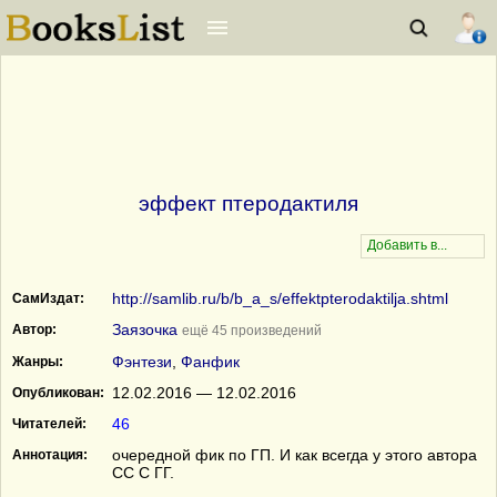
эффект птеродактиля
http://samlib.ru/b/b_a_s/effektpterodaktilja.shtml
СамИздат:
Заязочка
Автор:
ещё 45 произведений
Фэнтези
,
Фанфик
Жанры:
12.02.2016 — 12.02.2016
Опубликован:
46
Читателей:
очередной фик по ГП. И как всегда у этого автора
Аннотация:
СС С ГГ.