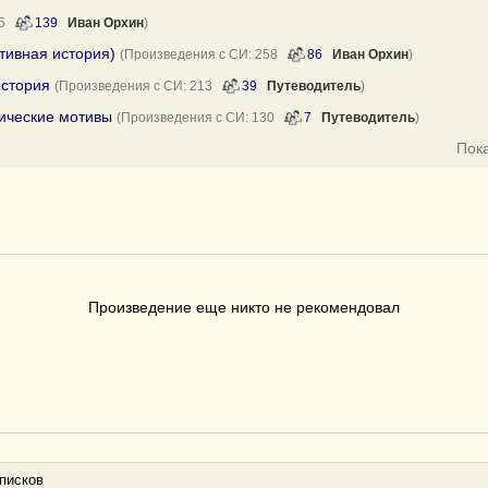
295
139
Иван Орхин
)
тивная история)
(Произведения с СИ: 258
86
Иван Орхин
)
история
(Произведения с СИ: 213
39
Путеводитель
)
нические мотивы
(Произведения с СИ: 130
7
Путеводитель
)
Пок
Произведение еще никто не рекомендовал
писков