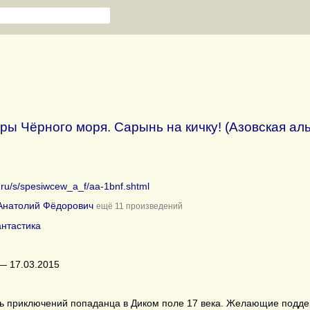
ры Чёрного моря. Сарынь на кичку! (Азовская ал
b.ru/s/spesiwcew_a_f/aa-1bnf.shtml
Анатолий Фёдорович
ещё 11 произведений
нтастика
— 17.03.2015
ь приключений попаданца в Диком поле 17 века. Желающие поддерж