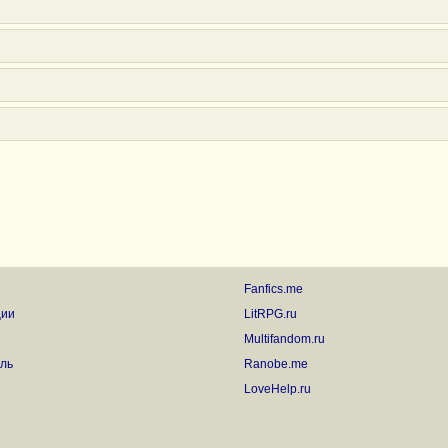
Fanfics.me
ции
LitRPG.ru
Multifandom.ru
ль
Ranobe.me
LoveHelp.ru