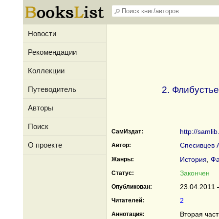
Новости
Рекомендации
Коллекции
2. Флибустье
Путеводитель
Авторы
Поиск
http://samli
СамИздат:
О проекте
Спесивцев 
Автор:
История
,
Фа
Жанры:
Закончен
Статус:
23.04.2011 
Опубликован:
2
Читателей:
Вторая част
Аннотация: