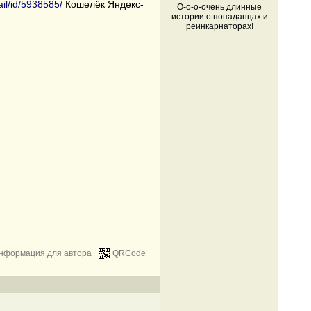
ail/id/5938585/
Кошелёк Яндекс-
О-о-о-очень длинные
истории о попаданцах и
реинкарнаторах!
нформация для автора
QRCode