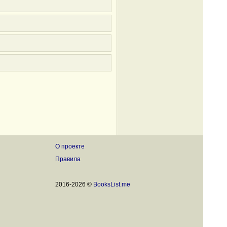
О проекте
Правила
2016-2026 ©
BooksList.me