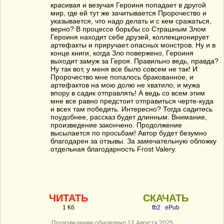
красивая и везучая Героиня попадает в другой
мир, где ей тут же зачитывается Пророчество и
указывается, что надо делать и с кем сражаться,
верно? В процессе борьбы со Страшным Злом
Героиня находит себе друзей, коллекционирует
артефакты и приручает опасных монстров. Ну и в
конце книги, когда Зло повержено, Героиня
выходит замуж за Героя. Правильно ведь, правда?
Ну так вот, у меня все было совсем не так! И
Пророчество мне попалось бракованное, и
артефактов на мою долю не хватило, и мужа
впору в садик отправлять! А ведь со всем этим
мне все равно предстоит отправиться черте-куда
и всех там победить. Интересно? Тогда садитесь
поудобнее, рассказ будет длинным. Внимание,
произведение закончено. Продолжение
высылается по просьбам! Автор будет безумно
благодарен за отзывы. За замечательную обложку
отдельная благодарность Frost Valery.
ЧИТАТЬ
СКАЧАТЬ
1 Кб
fb2
ePub
Произведение обновлено 12 Августа 2025