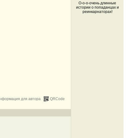
О-о-о-очень длинные
истории о попаданцах и
реинкарнаторах!
нформация для автора
QRCode