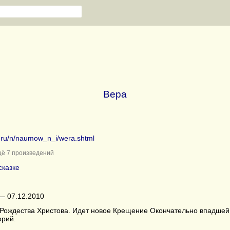
Вера
b.ru/n/naumow_n_i/wera.shtml
ё 7 произведений
сказке
— 07.12.2010
 Рождества Христова. Идет новое Крещение Окончательно впадшей 
орий.