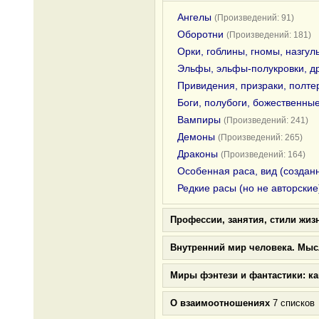
Ангелы
(Произведений: 91)
Оборотни
(Произведений: 181)
Орки, гоблины, гномы, назгул
Эльфы, эльфы-полукровки, д
Привидения, призраки, полте
Боги, полубоги, божественны
Вампиры
(Произведений: 241)
Демоны
(Произведений: 265)
Драконы
(Произведений: 164)
Особенная раса, вид (создан
Редкие расы (но не авторские
Профессии, занятия, стили жиз
Внутренний мир человека. Мыс
Миры фэнтези и фантастики: к
О взаимоотношениях
7 списков