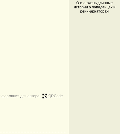
О-о-о-очень длинные
истории о попаданцах и
реинкарнаторах!
нформация для автора
QRCode