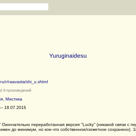
Yuruginaidesu
.ru/r/raavasta/shi_u.shtml
ё 9 произведений
ия
,
Мистика
— 18.07.2015
" Окончательно переработанная версия "Lucky" (никакой связи с п
ижен до минимум, но кое-что собственное/сюжетное сохранено). 1