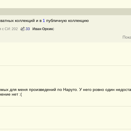
ватных коллекций и в
1
публичную коллекцию
я с СИ: 202
33
Иван Орхин
)
Пок
мых для меня произведений по Наруто. У него ровно один недоста
ение нет :(