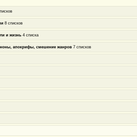
писков
ни
8 списков
ли и жизнь
4 списка
аноны, апокрифы, смешение жанров
7 списков