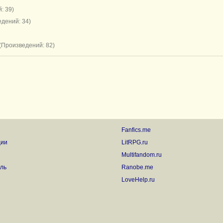
: 39)
дений: 34)
(Произведений: 82)
Fanfics.me
ции
LitRPG.ru
Multifandom.ru
ль
Ranobe.me
LoveHelp.ru