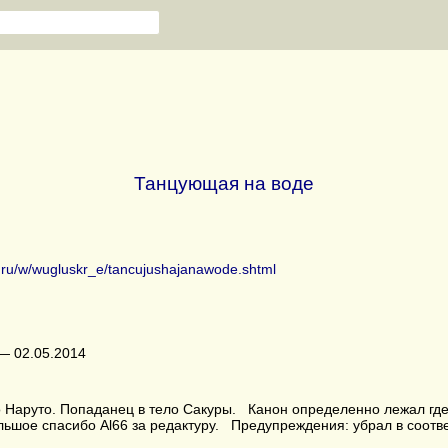
Танцующая на воде
b.ru/w/wugluskr_e/tancujushajanawode.shtml
— 02.05.2014
Наруто. Попаданец в тело Сакуры. Канон определенно лежал где
ьшое спасибо Al66 за редактуру. Предупреждения: убрал в соотве