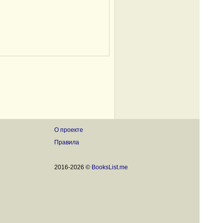
О проекте
Правила
2016-2026 ©
BooksList.me