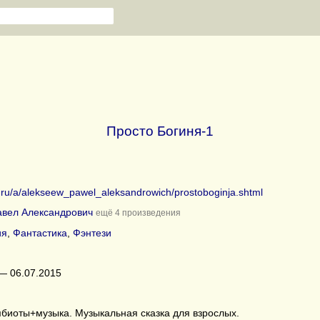
Просто Богиня-1
b.ru/a/alekseew_pawel_aleksandrowich/prostoboginja.shtml
авел Александрович
ещё 4 произведения
ия
,
Фантастика
,
Фэнтези
— 06.07.2015
иоты+музыка. Музыкальная сказка для взрослых.