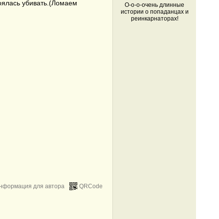
боялась убивать.(Ломаем
О-о-о-очень длинные
истории о попаданцах и
реинкарнаторах!
нформация для автора
QRCode