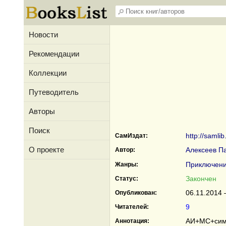
Новости
Рекомендации
Коллекции
Путеводитель
Авторы
Поиск
http://samli
СамИздат:
О проекте
Алексеев П
Автор:
Приключен
Жанры:
Закончен
Статус:
06.11.2014 
Опубликован:
9
Читателей:
АИ+МС+симб
Аннотация: