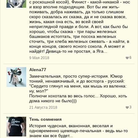
с роскошной косой), Финист - какой-никакой - нос
и взор вполне подходящие. Вот бы им жить-
поживать, добра наживать, да только слишком
скоро сказалась их сказка, да и не сказка вовсе,
жизнь, какая она есть, во всей своей
неприглядной правде и боли. А вот, как было бы
хорошо, чтобы сказка - три пары железных
башмаков истоптать, три посоха железных
сточить, три хлеба железных сжевать - а найти, в
конце концов, своего ясного сокола. А может и
найдёт! Девица-то не простая, а Яга...
6
9 Мая 2018
Alena77
Замечательная, просто супер-история. Юмор
тонкий, ненавязчивый, и до восторга - русский:
"Сердито глянул на меня, как мышь из валенка:
ну, мол?"
Полночи хохотала во весь голос... Хорошо, хоть
дома никого не было)))
3
21 Августа 2018
Тень сомнения
История чудесная, вканонная, веселая и
одновременно щемяще-печальная - ведь мы-то
знаем как все будет...