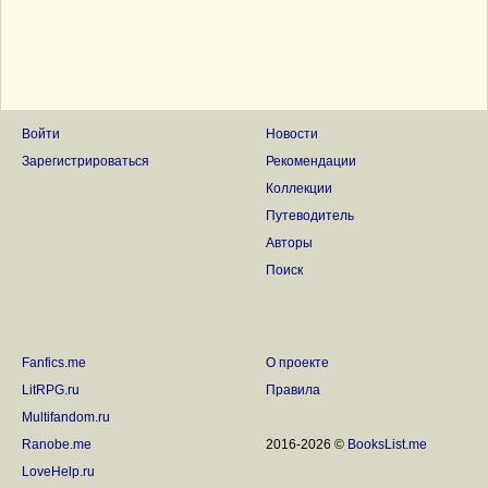
Войти
Новости
Зарегистрироваться
Рекомендации
Коллекции
Путеводитель
Авторы
Поиск
Fanfics.me
О проекте
LitRPG.ru
Правила
Multifandom.ru
Ranobe.me
2016-2026 ©
BooksList.me
LoveHelp.ru