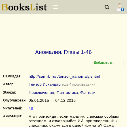
Аномалия. Главы 1-46
http://samlib.ru/t/tenzor_i/anomaly.shtml
СамИздат:
Тензор Искандар
Автор:
ещё 4 произведения
Приключения
,
Фантастика
,
Фэнтези
Жанры:
05.01.2015 — 04.12.2015
Опубликован:
49
Читателей:
Что произойдет, если мальчик, с весьма особым
Аннотация:
везением, и отчаявшийся ИИ, приговоренный к
списанию, окажуться в одной комнате? Сама