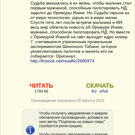
Судьба вмешалась в их жизнь, чтобы мальчик стал
первым мужчиной, способным пилотировать НД,
задолго до Оримуры Ичики. Но Судьба скрыла их
от мира технологии, укрыв их в мире магии.
Спустя пять лет после встречи мальчика и ИИ,
весь мир облетела новость об Оримуре Ичике,
мужчине, способном пилотировать НД. Но вместе
с Оримурой Ичикой на свет выходит ядро номер
7, считавшееся утраченным провальным
экспериментом Шинононо Табане, которое
укомплектовано пилотом и менять его не
собирается. Оригинал:
http://ficbook.net/readfic/2680474
ЧИТАТЬ
СКАЧАТЬ
1793 Кб
fb2
ePub
Произведение обновлено 20 Августа 2025
Чтобы получать уведомление о каждом
обновлении произведения, добавьте на
него метку "Подписка на новые главы"
(требуется регистрация).
Чтобы получать уведомление о каждом