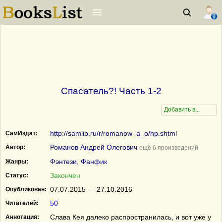
Спасатель?! Часть 1-2
http://samlib.ru/r/romanow_a_o/hp.shtml
СамИздат:
Романов Андрей Олегович
Автор:
ещё 6 произведений
Фэнтези
,
Фанфик
Жанры:
Закончен
Статус:
07.07.2015 — 27.10.2016
Опубликован:
50
Читателей:
Слава Кея далеко распространилась, и вот уже у
Аннотация: