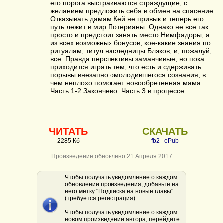
его порога выстраиваются страждущие, с
желанием предложить себя в обмен на спасение.
Отказывать дамам Кей не привык и теперь его
путь лежит в мир Потерианы. Однако не все так
просто и предстоит занять место Нимфадоры, а
из всех возможных бонусов, кое-какие знания по
ритуалам, титул наследницы Блэков, и, пожалуй,
все. Правда перспективы заманчивые, но пока
приходится играть тем, что есть и сдерживать
порывы внезапно омолодившегося сознания, в
чем неплохо помогает новообретенная мама.
Часть 1-2 Закончено. Часть 3 в процессе
ЧИТАТЬ
СКАЧАТЬ
2285 Кб
fb2
ePub
Произведение обновлено 21 Апреля 2017
Чтобы получать уведомление о каждом
обновлении произведения, добавьте на
него метку "Подписка на новые главы"
(требуется регистрация).
Чтобы получать уведомление о каждом
новом произведении автора, перейдите