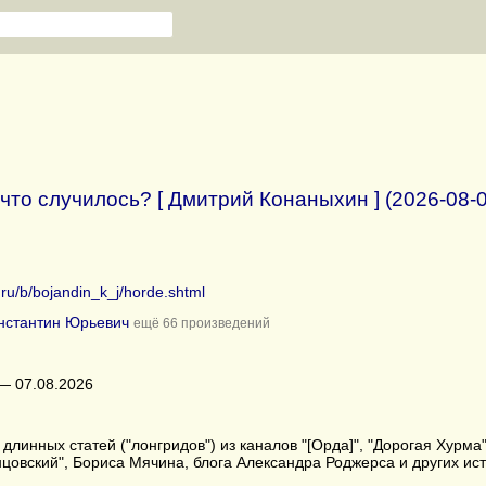
 что случилось? [ Дмитрий Конаныхин ] (2026-08-0
b.ru/b/bojandin_k_j/horde.shtml
нстантин Юрьевич
ещё 66 произведений
— 07.08.2026
длинных статей ("лонгридов") из каналов "[Орда]", "Дорогая Хурма",
овский", Бориса Мячина, блога Александра Роджерса и других ист