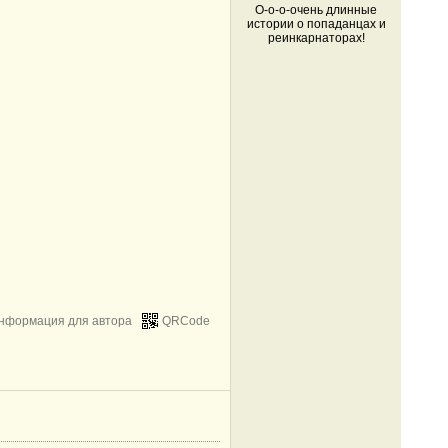
О-о-о-очень длинные
истории о попаданцах и
реинкарнаторах!
нформация для автора
QRCode