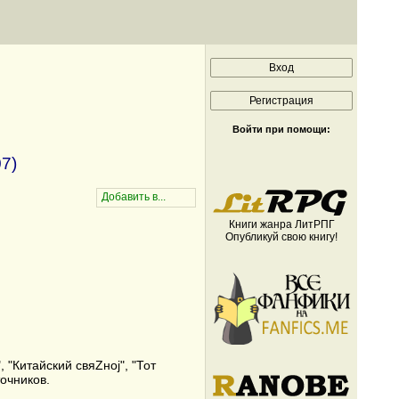
Войти при помощи:
7)
Книги жанра ЛитРПГ
Опубликуй свою книгу!
 "Китайский свяZноj", "Тот
очников.