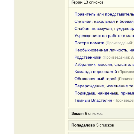
Герои
13 списков
Правитель или представитель
Сильная, нахальная и боевая
Слабая, невезучая, нуждающа
Учреждениях по работе с ма
Потеря памяти
(Произведений: 
Необыкновенная личность, н
Родственники
(Произведений: 8
Избранник, мессия, спасител
Команда персонажей
(Произве
Обыкновенный герой
(Произве
Перерождение, изменение те
Подкидыш, найденыш, прие
Темный Властелин
(Произведен
Земля
6 списков
Попадалово
5 списков